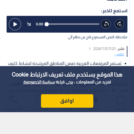
استمع للخبر:
1
x
0:00
ملاحظة: النص المسموع ناتج عن نظام آلي
نشر :
11:20 2026/7/20
|
طقس
تستمر المرتفعات الغربية ضمن المناطق المرشحة لنشاط كثيف
للسحب الركامية
هذا الموقع يستخدم ملف تعريف الارتباط Cookie
لمزيد من المعلومات ، يرجى قراءة
سياسة الخصوصية
تشير أحدث التحليلات الجوية الصادرة عن مركز التنبؤات في "طقس
العرب" إلى بدء تصاعد نشاط السحب الركامية الصيفية فوق عدد من
الدول العربية خلال الأيام القادمة.
اوافق
الرئيسية
عواجل
المباشر
أحدث الأخبار
الأكثر شيوعًا