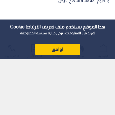
والغيوم الملامسة لسطح الأرض.
هذا الموقع يستخدم ملف تعريف الارتباط Cookie
لمزيد من المعلومات ، يرجى قراءة
سياسة الخصوصية
اوافق
الرئيسية
عواجل
المباشر
أحدث الأخبار
الأكثر شيوعًا
تفاصيل الحالة الجوية لليوم الجمعة
وفقا لتقرير إدارة الأرصاد الجوية، يبقى الاردن يوم الجمعة تحت تأثير
المنخفض، حيث تسود أجواء باردة وغائمة جزئيا مع هطول زخات
مطرية بين الحين والآخر في شمال ووسط الاردن.
ومن المتوقع أن تكون الهطولات غزيرة أحيانا في المناطق الشمالية،