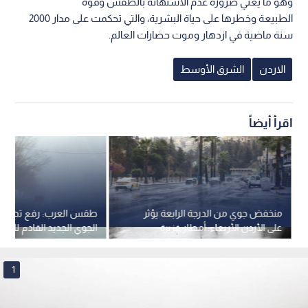
وهو ما يعني ضرورة عدم الاستهانة بالطقس وقوة
الطبيعة وخطرها على حياة البشرية، والتي تحكمت على مدار 2000
سنة ماضية في ازدهار وموت حضارات العالم.
الاردن
الشرق الأوسط
اقرأ أيضاً
منخفض جوي من الدرجة الرابعة يؤثر
طقس العرب: رفع تصنيف
على الأردن الأربعاء: أمطار غزيرة
الجوي الجديد القادم للأرد
وسيول وثلوج فوق القمم الجنوبية
الثالثة
1