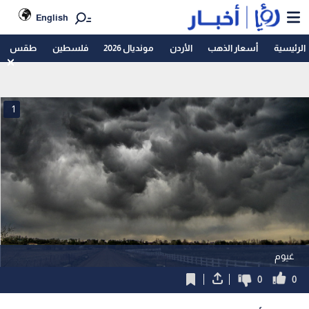
English
الرئيسية
أسعار الذهب
الأردن
مونديال 2026
فلسطين
طقس
1
غيوم
0
0