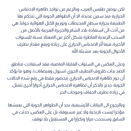
لكن يوضح طقس العرب، وبالرغم من تواجد ظاهرة الاحتباس
الحرارية منذ سنين عديدة، الا أن الظواهر الجوية التي تتحكم بها
الطبيعة بحرارة سطح المحيطات وتوزيع الكتل الهوائية حولنا، هي
من أدت الى استفادة بلاد الشام والجزيرة العربية بالأصل من
السحب الرعدية الماطرة بشكل أكثر من المعتاد نسبة للسنوات
الأخيرة، فيما أثر الانحباس الحراري على زيادة ورفع مقدار تطرف
الأحوال الجوية بعد مشيئة الله.
وعلى العكس في السنوات القليلة الماضية، فقد استفادت مناطق
الضد بذات ظروف التطرف الجوي (سيول وفيضانات)، وهو ما يؤكد
أن دور ظاهرة الانحباس الحراري محصور فقط في رفع شدة الحالات
الجوية، جدير بالذكر أن لظاهرة الانحباس الحراري أدوارا أخرى تتمثل
في زيادة تطرف الجفاف وموجات الحر.
وبالرجوع الى البيانات الأرشيفية، نجد أن الظواهر الجوية التي نعيشها
مؤخرا ليست تاريخية ولا غير مسبوقة، بل على العكس، حدثت في
السابق وستحدث مرارا وتكرارا في المستقبل بلا توقف.