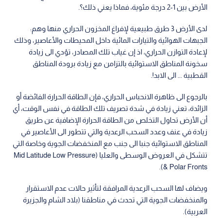
الأرض بين 1-2 درجة مئوية، فماذا يعني ذلك؟.
لدى الأرض 3 طرق طبيعية لإفراغ المخزون الحراري منها وهم:
الجبهات الهوائية والتيارات المائية داخل المحيطات والأعاصير، وذلك
لإعادة التوازن الحراري، اذ إن غياب تلك المصادر، تؤدي الى زيادة
سخونة المناطق الاستوائية بالتزامن مع زيادة برودة المناطق
القطبية ... الى الابد!.
بالرجوع الى ظاهرة الانحباس الحراري، فإن الطاقة الحرارة الفائضة أو
الزائدة، تعني زيادة في شدة تصريف تلك الطاقة في نفس الوقت، أي
أن الأرض تحاول التخلص من الطاقة الحرارة الإضافية عن طريق
زيادة في عنف وعدد السحب الرعدية والتي تتطور الى الأعاصير في
المناطق الاستوائية جنبا الى جنب مع المنخفضات الجوية وخاصة التي
تتشكل في العروض الوسطى والعليا (Mid Latitude Low Pressure
& Polar Fronts).
ويضاف لها السحب الرعدية المرافقة لتأثير حالات عدم الاستقرار
والمنخفضات الجوية التي تحدث في مناطقنا (بلاد الشام والجزيرة
العربية).