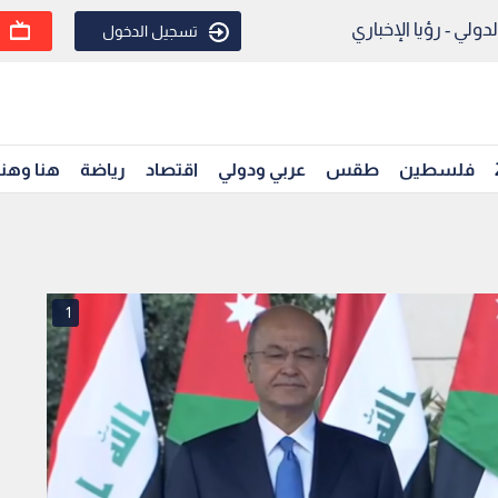
ولي - رؤيا الإخباري
تسجيل الدخول
فلسطين
طقس
عربي ودولي
اقتصاد
رياضة
هنا وهن
1