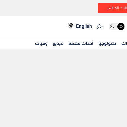
البث المباشر
English
اك
تكنولوجيا
أحداث مهمة
فيديو
وفيات