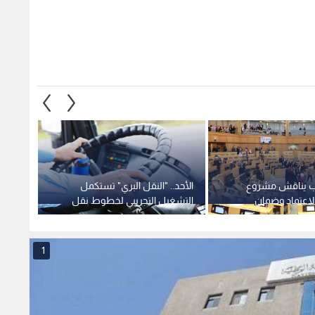
ب يناقش مشروع
الأحد.. "النقل البري" تستكمل
شقة م
لاعتماد وضمان
التشغيل التجريبي لخطوط نقل
بالرصي
د
جديدة
والبلد
1