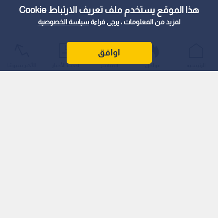
هذا الموقع يستخدم ملف تعريف الارتباط Cookie
لمزيد من المعلومات ، يرجى قراءة
سياسة الخصوصية
اوافق
الرئيسية
عواجل
المباشر
أحدث الأخبار
الأكثر شيوعًا
وأشارت الوزارة في تنويه هام موجه إلى أصحاب العمل وأصحاب
المنازل والعمال المخالفين، إلى أنه لا تغيير على الإعفاءات الواردة في
قرار مجلس الوزراء المتعلق بتوفيق الأوضاع.
كما أكدت الوزارة عدم وجود أي تمديد للفترة المحددة لقوننة وتوفيق
أوضاع العمالة الوافدة الممخالفة، والتي ستنتهي رسميا بتاريخ
الثلاثين من أيلول/سبتمبر 2026.
وشددت الوزارة في بيانها التحذيري على أنه اعتبارا من الأول من