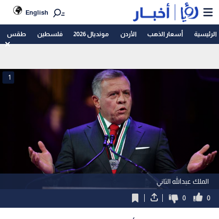
English
الرئيسية
أسعار الذهب
الأردن
مونديال 2026
فلسطين
طقس
1
الملك عبدالله الثاني
0
0