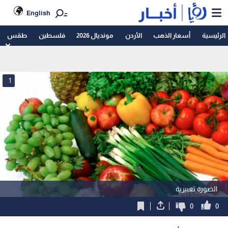
English
الرئيسية
أسعار الذهب
الأردن
مونديال 2026
فلسطين
طقس
1
الصورة تعبيرية
0
0