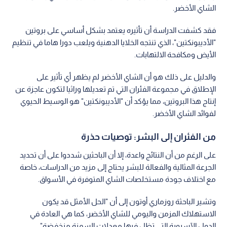
الشاي الأخضر.
فقد كشفت الدراسة أن تأثيره يعتمد بشكل أساسي على بروتين
"الأديبونكتين"، الذي تنتجه الخلايا الدهنية ويلعب دورا هاما في تنظيم
الأيض ومكافحة الالتهابات.
والدليل على ذلك هو أن الشاي الأخضر لم يظهر أي تأثير على
الإطلاق في مجموعة الفئران التي تم تعديلها وراثيا لتكون عاجزة عن
إنتاج هذا البروتين، مما يؤكد أن "الأديبونكتين" هو الوسيط الحيوي
لفوائد الشاي الأخضر.
من الفئران إلى البشر: توصيات حذرة
على الرغم من أن النتائج واعدة، إلا أن الباحثين شددوا على أن تحديد
الجرعة المثالية والفعالة للبشر يحتاج إلى مزيد من الدراسات، خاصة
مع اختلاف جودة مستخلصات الشاي المتوفرة في الأسواق.
وتشير الباحثة روزماري أوتون إلى أن "الحل الأمثل قد يكون
الاستهلاك المزمن واليومي للشاي الأخضر، كما هي العادة في
الدول الآسيوية التي تظل فيها معدلات السمنة منخفضة".