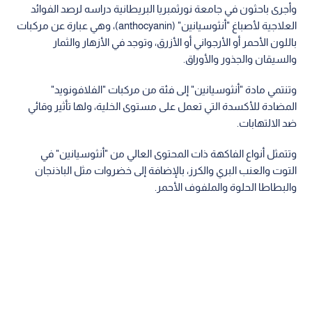
وأجرى باحثون في جامعة نورثمبريا البريطانية دراسه لرصد الفوائد
العلاجية لأصباغ "أنثوسيانين" (anthocyanin)، وهي عبارة عن مركبات
باللون الأحمر أو الأرجواني أو الأزرق، وتوجد في الأزهار والثمار
والسيقان والجذور والأوراق.
وتنتمي مادة "أنثوسيانين" إلى فئة من مركبات "الفلافونويد"
المضادة للأكسدة التي تعمل على مستوى الخلية، ولها تأثير وقائي
ضد الالتهابات.
وتتمثل أنواع الفاكهة ذات المحتوى العالي من "أنثوسيانين" في
التوت والعنب البري والكرز، بالإضافة إلى خضروات مثل الباذنجان
والبطاطا الحلوة والملفوف الأحمر.