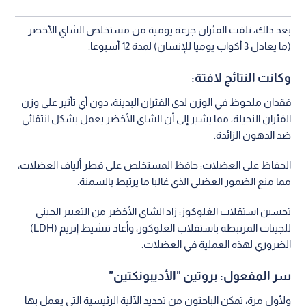
بعد ذلك، تلقت الفئران جرعة يومية من مستخلص الشاي الأخضر
(ما يعادل 3 أكواب يوميا للإنسان) لمدة 12 أسبوعا.
وكانت النتائج لافتة:
فقدان ملحوظ في الوزن لدى الفئران البدينة، دون أي تأثير على وزن
الفئران النحيلة، مما يشير إلى أن الشاي الأخضر يعمل بشكل انتقائي
ضد الدهون الزائدة.
الحفاظ على العضلات: حافظ المستخلص على قطر ألياف العضلات،
مما منع الضمور العضلي الذي غالبا ما يرتبط بالسمنة.
تحسين استقلاب الغلوكوز: زاد الشاي الأخضر من التعبير الجيني
للجينات المرتبطة باستقلاب الغلوكوز، وأعاد تنشيط إنزيم (LDH)
الضروري لهذه العملية في العضلات.
سر المفعول: بروتين "الأديبونكتين"
ولأول مرة، تمكن الباحثون من تحديد الآلية الرئيسية التي يعمل بها