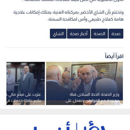
وتختتم بأن الشاي الأخضر، بمركباته الغنية، يمتلك إمكانات علاجية
هامة كعلاج طبيعي وآمن لمكافحة السمنة.
صحة
الصحة
أخبار صحة
الشاي
اقرأ أيضاً
وزير الصحة: الخط الساخن قناة
عثرت على مبلغ مالي كبير..
مفتوحة مع المواطن ونعمل على
يكرم عاملة خدمات في "ال
الاستماع لكل صوت
ويؤكد: "الأمانة نموذج يحت