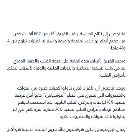
وللتوصل إلى نتائج الدراسة، راقب الفريق أكثر من 602 ألف شخص
من جميع أنحاء الولايات المتحدة وأوروبا وأستراليا، لفترات تراوح بين 4
و41 عاما.
وبحث الفريق تأثيرات هذه المادة على صحة القلب والجهاز الدوري،
بما في ذلك السكتة الدماغية والنوبات القلبية والوفاة لأسباب تتعلق
بأمراض القلب.
ووجد الباحثون أن الأفراد الذين تناولوا كميات كبيرة من الفواكه
والخضروات التي تحتوي على أصباغ "أنثوسيانين"، كانوا أقل عرضة
بنسبة 9 % للإصابة بأمراض القلب التاجية، كما انخفضت لديهم
مخاطر الوفاة بأمراض القلب بنسبة 8 %، مقارنة بقرنائهم الذي لم
يتناولوا تلك الفواكه والخضروات بكثرة.
وقال البروفيسور جلين هواتسون قائد فريق البحث: "تحليلنا هو أكبر