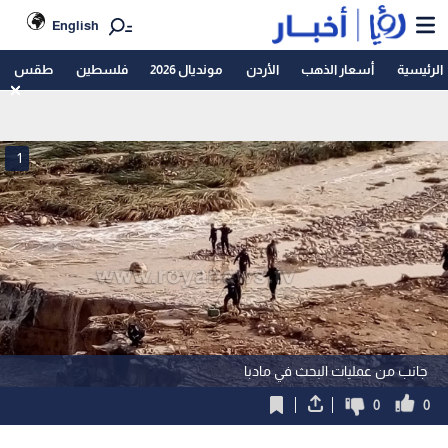
English
الرئيسية
أسعار الذهب
الأردن
مونديال 2026
فلسطين
طقس
1
جانب من عمليات البحث في مادبا
0
0