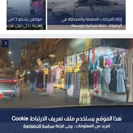
إزالة المركبات المهملة والمعطلة في
مواطن يشكو لـ"من هنا نب
الرصيفة.. حملة ميدانية موسعة
ضريبة دخل دون توريدها.. 
توضح حقوق الموظفين
1
0
0
هذا الموقع يستخدم ملف تعريف الارتباط Cookie
لمزيد من المعلومات ، يرجى قراءة
سياسة الخصوصية
أزمة الاصطفاف في سوق الزرقاء تعود من