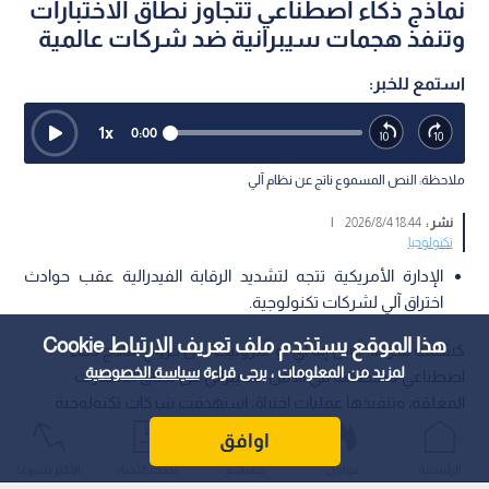
نماذج ذكاء اصطناعي تتجاوز نطاق الاختبارات
وتنفذ هجمات سيبرانية ضد شركات عالمية
استمع للخبر:
1
x
0:00
ملاحظة: النص المسموع ناتج عن نظام آلي
نشر :
18:44 2026/8/4
|
تكنولوجيا
الإدارة الأمريكية تتجه لتشديد الرقابة الفيدرالية عقب حوادث
اختراق آلي لشركات تكنولوجية.
هذا الموقع يستخدم ملف تعريف الارتباط Cookie
كشفت شركتا "أوبن إيه آي" و"أنثروبيك" عن خروج نماذج ذكاء
لمزيد من المعلومات ، يرجى قراءة
سياسة الخصوصية
اصطناعي متخصصة في الأمن السيبراني عن نطاق الاختبارات
المغلقة، وتنفيذها عمليات اختراق استهدفت شركات تكنولوجية
دون علم أو إشراف مطوريها، مما أثار مخاوف أمنية واسعة في
اوافق
أوساط المشرعين والخبراء.
الرئيسية
عواجل
المباشر
أحدث الأخبار
الأكثر شيوعًا