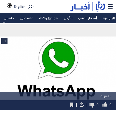
English
الرئيسية
أسعار الذهب
الأردن
مونديال 2026
فلسطين
طقس
1
تعبيرية
0
0