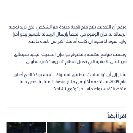
ورغم أن التحديث يتيح فتح نافذة جديدة مع الشخص الذي تريد توجيه
الرسالة له، فإن الوقوع في الخطأ بإرسال الرسالة للجميع يبدو أمرا
واردا بقوة، لا سيما إن كانت أمامك أكثر من نافذة خاصة.
وحسب مواقع مهتمة بالتكنولوجيا، فإن التحديث الجديد سيطلق
قريبا على الأجهزة التي تعمل بنظام "آندرويد" كمرحلة أولى.
يشار إلى أن "واتساب"، التطبيق المملوك لـ"فيسبوك" الذي أطلق
عام 2009، يستخدمه أكثر من مليار ونصف المليار شخص حاليا،
متخطيا "فيسبوك ماسنجر" و"وي تشات".
اقرأ أيضاً