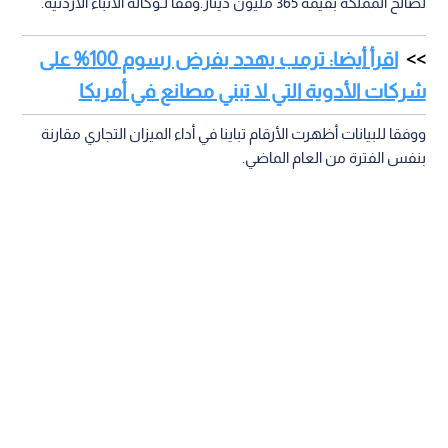
لصالح المملكة بقيمة 365 مليون دينار.وفقا لـوكالة الأنباء الأردنية.
اقرأ أيضا: ترمب يهدد بفرض رسوم 100% على
شركات الأدوية التي لا تبني مصانع في أمريكا
ووفقا للبيانات أظهرت الأرقام تباينا في أداء الميزان التجاري مقارنة
بنفس الفترة من العام الماضي.