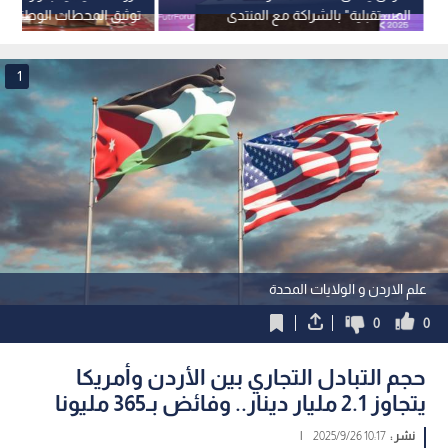
المستقبلية" بالشراكة مع المنتدى
توثيق المحطات الوطنية
الاقتصادي العالمي لتعزيز الابتكار
الرقمي
1
علم الاردن و الولايات المحدة
0
0
حجم التبادل التجاري بين الأردن وأمريكا
يتجاوز 2.1 مليار دينار.. وفائض بـ365 مليونا
نشر :
10:17 2025/9/26
|