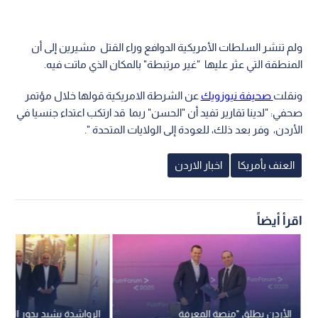
ولم تنشر السلطات الأمريكية الدوافع وراء القتل مشيرين إلى أن
المنطقة التي عثر عليها "غير مرتبطة" بالمكان الذي ماتت فيه.
ونقلت
صحيفة نيوزويك
عن الشرطة الامريكية قولها خلال مؤتمر
صحفي: "لدينا تقارير تفيد أن "الحسن" ربما قد ارتكب اعتداء جنسيا في
الأردن، وفر بعد ذلك، للعودة إلى الولايات المتحدة ".
العنف بأمريكا
اخبار الاردن
اقرأ أيضاً
الأردن يطلق "منصة المعرفة
الرواشدة يشيد بدور البريد