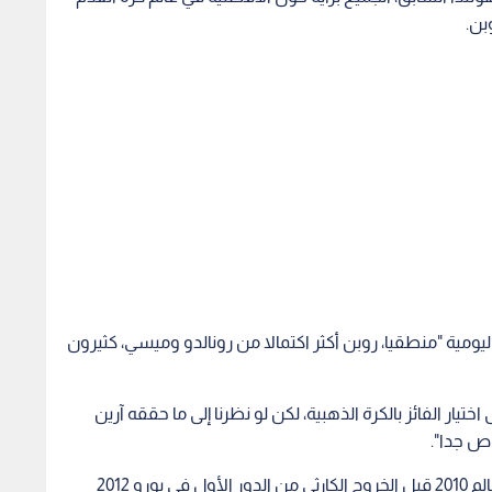
بن.
يومية "منطقيا، روبن أكثر اكتمالا من رونالدو وميسي، كثيرون
يار الفائز بالكرة الذهبية، لكن لو نظرنا إلى ما حققه آرين
اص جدا".
فان مارفيك، الذي قاد منتخب هولندا لنهائي كأس العالم 2010 قبل الخروج الكارثي من الدور الأول في يورو 2012