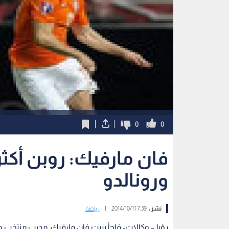
0
0
فان مارفيك: روبن أكث
ورونالدو
نشر :
7:39 2014/10/11
|
رياضة
رؤيا – وكالات- فاجأ بيرت فان مارفيك، مدرب منتخب هو