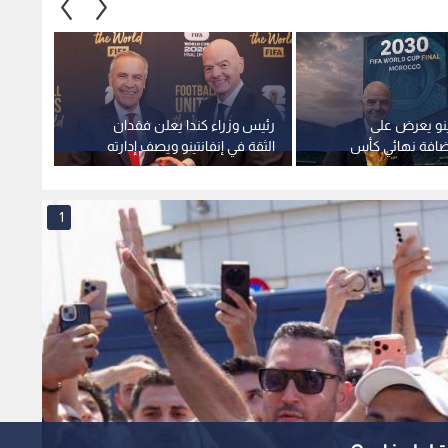
نتينو يعرض على
رئيس وزراء كندا يعلن فقدان
تجديد 
ضافة نهائي كأس
الثقة في إنفانتينو ويصف إدارته
لقيادة 
للفيفا بغير المقبولة
1