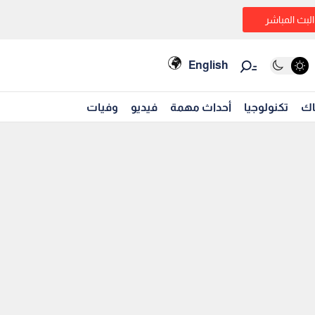
البث المباشر
English
اك
تكنولوجيا
أحداث مهمة
فيديو
وفيات