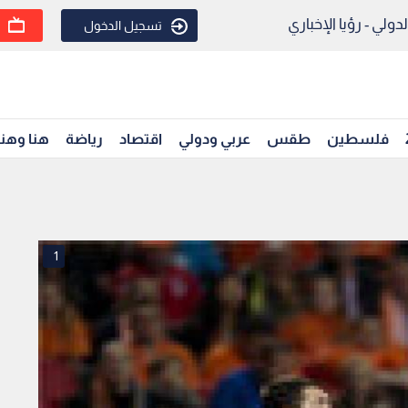
ولي - رؤيا الإخباري
تسجيل الدخول
فلسطين
طقس
عربي ودولي
اقتصاد
رياضة
هنا وهن
1