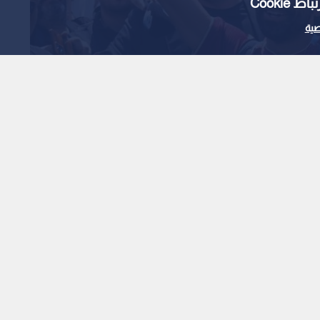
Cooki
ية
م محمد صلاح فور
1
x
0:00