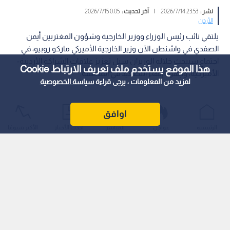
نشر :
23:53 2026/7/14
|
آخر تحديث :
0:05 2026/7/15
الأردن
يلتقي نائب رئيس الوزراء ووزير الخارجية وشؤون المغتربين أيمن
الصفدي في واشنطن الآن وزير الخارجية الأميركي ماركو روبيو، في
اجتماع سيبحث خلاله الوزيران سبل تعزيز علاقات الشراكة الأردنية-
هذا الموقع يستخدم ملف تعريف الارتباط Cookie
الأميركية، وجهود إنهاء التصعيد في المنطقة.
لمزيد من المعلومات ، يرجى قراءة
سياسة الخصوصية
اوافق
الرئيسية
عواجل
المباشر
أحدث الأخبار
الأكثر شيوعًا