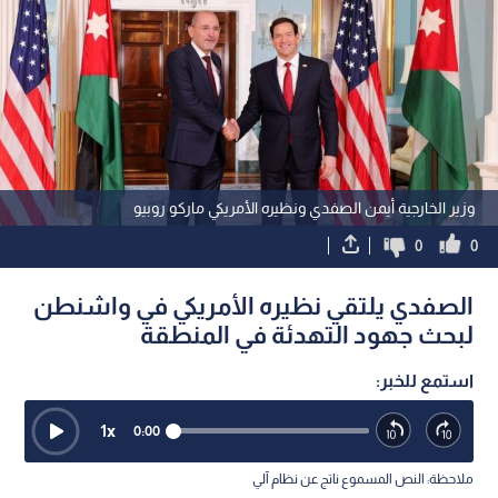
وزير الخارجية أيمن الصفدي ونظيره الأمريكي ماركو روبيو
0
0
الصفدي يلتقي نظيره الأمريكي في واشنطن
لبحث جهود التهدئة في المنطقة
استمع للخبر:
1
x
0:00
ملاحظة: النص المسموع ناتج عن نظام آلي