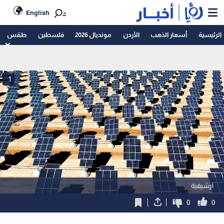
English
الرئيسية
أسعار الذهب
الأردن
مونديال 2026
فلسطين
طقس
1
ارشيفية
0
0