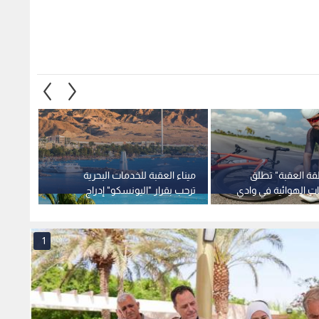
ات الهوائية في وادي
ترحب بقرار "اليونسكو" إدراج
"مياه
احة البيئية
المحمية البحرية على قائمة التراث
لمواجه
العالمي
فيديو
1