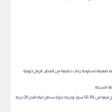
رصة ضعيفة لسقوط زخات خفيفة من المطر، الرياح جنوبية
طة السرعة.
وحالة البحر وارتفاع الأمواج يكون متوسط ارتفاع الموج فيها من (30-50 سم)، ودرجة حرارة سطح مياه البحر 26 درجة
ة العقبة" تطلق
ميناء العقبة للخدمات البحرية
"من هنا