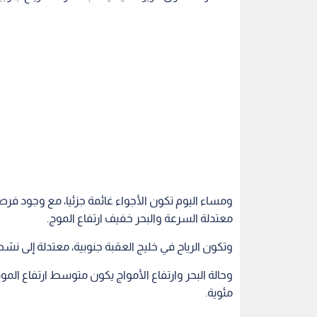
ومساء اليوم تكون الأجواء غائمة جزئيا، مع وجود ف
معتدلة السرعة والبحر خفيف ارتفاع الموج.
وتكون الرياح في خليج العقبة جنوبية، معتدلة إلى نش
مئوية.
العقبة
حالة الطقس
اقرأ أيضاً
زمة إجراءات
البيئة تنهي توزيع 435 حاوية
"سلطة منطق