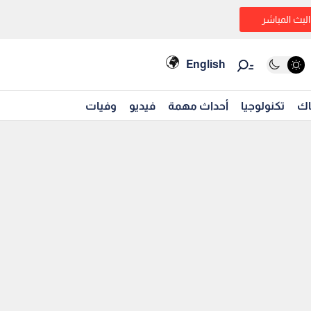
البث المباشر
English
اك
تكنولوجيا
أحداث مهمة
فيديو
وفيات