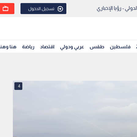
ولي - رؤيا الإخباري
تسجيل الدخول
فلسطين
طقس
عربي ودولي
اقتصاد
رياضة
هنا وهن
4