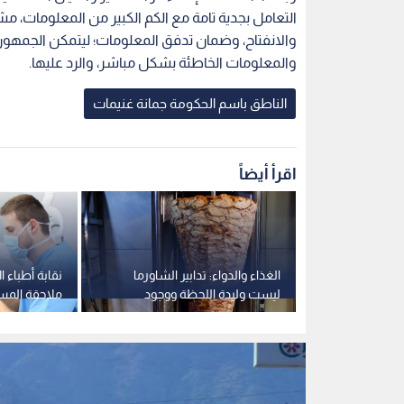
التعامل بجدية تامة مع الكم الكبير من المعلومات، مش
والانفتاح، وضمان تدفق المعلومات؛ ليتمكن الجمهور م
والمعلومات الخاطئة بشكل مباشر، والرد عليها.
الناطق باسم الحكومة جمانة غنيمات
اقرأ أيضاً
لن فتح باب
الغذاء والدواء: تدابير الشاورما
نقابة أطباء ا
وريوس الحقوق
ليست وليدة اللحظة ووجود
ملاحقة المس
عسكري
مشرف صحي بالمشاغل شرط
قضائيا
إلزامي - فيديو