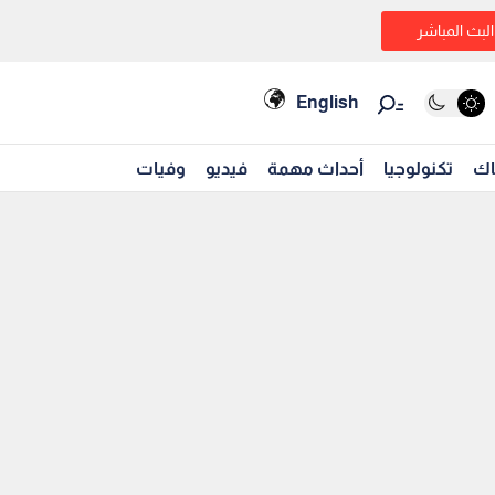
البث المباشر
English
اك
تكنولوجيا
أحداث مهمة
فيديو
وفيات