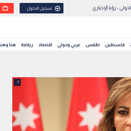
ولي - رؤيا الإخباري
تسجيل الدخول
فلسطين
طقس
عربي ودولي
اقتصاد
رياضة
هنا وهن
1