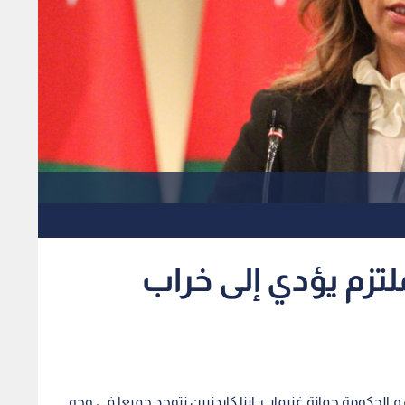
ملتزم يؤدي إلى خراب
 الحكومة جمانة غنيمات: اننا كاردنيين نتوحد جميعا في وجه