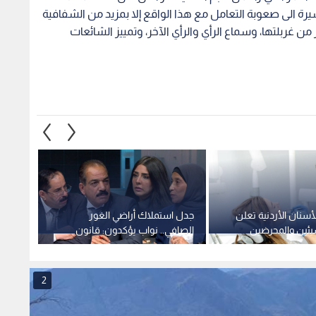
يرة الى صعوبة التعامل مع هذا الواقع إلا بمزيد من الشفافية
ن غربلتها، وسماع الرأي والرأي الآخر، وتمييز الشائعات
لأسنان الأردنية تعلن
جدل استملاك أراضي الغور
"رؤية 
يئين والمحرضين
الصافي.. نواب يؤكدون: قانون
النظاف
الملكية العقارية لا يشمل
القنوا
الاستملاكات السابقة.. فيديو
2