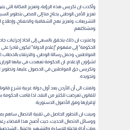
وأكدت ان تكريس هذه الرؤية، وتعزيز المكانة التي يتبو
تعزيز الأمن الوطني يحتاج منا إلى المضي بتطوير الس
التشريعات، وتعزيز نهج الشفافية والانفتاح، وإطلاع
ومشاكلهم.
واعتبرت ان ذلك يتحقق بالسعي إلى اتخاذ إجراءات جاد
الحكومة" إلى مفهوم "إعلام الدولة" ليكون قادرا على
المواطنين، وحمل رسالة الوطن، والارتقاء بالخطاب ال
لشؤون الإعلام: ان الحكومة تعهدت في بيانها الوزاري
وتكريس حق المواطنين في الحصول عليها، وتطوير ا
وتجويده.
ولفتت الى أن الأردن يعد أول دولة عربية تشرع قانونا
للقانون تعرضت للكثير من النقد، لذا قامت الحكومة ب
لإقرارها وفق الأصول الدستورية.
وبينت ان التطور الحاصل في تقنية الاتصال ساهم بم
ووسائل الاتصال الحديث، حيث أصبح هذا الفضاء، رغم 
وبات أداة فاعلة للإساءة والتشهير واغتيال الشخصية؛