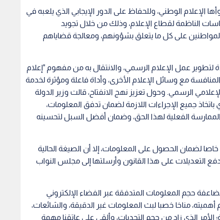
أها الإعلام الوطني، وللحفاظ على الدور الإيجابي الذي يلعبه في
ياسات الناظمة لقطاع الإعلام، وذلك من خلال تجويد
 المواطنين على كل ما يتعلق بشؤونهم، ومعالجة قضاياهم
ة لتطوير عمل الإعلام الرسمي، والانتقال به من مفهوم "إعلام
 المنافسة مع وسائل الإعلام الأخرى، وأداة فاعلة ومؤثرة لخدمة
إعلامي الرسمي. وحول تعزيز نهج الانفتاح، قالت وزير الدولة
 باتخاذ جميع الإجراءات اللازمة لضمان تدفق المعلومات،
لممارسة الفعلية لهذا الحق، وضمان أفضل السبل لتحسينه
 خاصا لضمان الحصول على المعلومات، إلا أن الصيغة الحالية
دفع التعديلات على هذا القانون وأرسلتها إلى مجلس النواب
ضاعفة حجم المعلومات المتدفقة عبر الفضاء الإلكتروني
أهميته، مناخا خصبا لبث المعلومات غير الدقيقة، والشائعات،
 الأمر الذي زاد من حجم التحديات، وألقى على عاتقنا مهمة