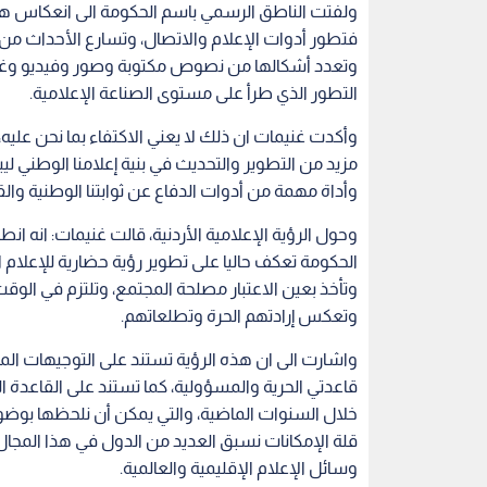
ولفتت الناطق الرسمي باسم الحكومة الى انعكاس هذا 
فتطور أدوات الإعلام والاتصال، وتسارع الأحداث من ح
وتعدد أشكالها من نصوص مكتوبة وصور وفيديو وغيره
التطور الذي طرأ على مستوى الصناعة الإعلامية.
وأكدت غنيمات ان ذلك لا يعني الاكتفاء بما نحن عليه، لأ
مزيد من التطوير والتحديث في بنية إعلامنا الوطني ليب
وأداة مهمة من أدوات الدفاع عن ثوابتنا الوطنية والق
وحول الرؤية الإعلامية الأردنية، قالت غنيمات: انه ان
الحكومة تعكف حاليا على تطوير رؤية حضارية للإعلام ا
وتأخذ بعين الاعتبار مصلحة المجتمع، وتلتزم في الوق
وتعكس إرادتهم الحرة وتطلعاتهم.
واشارت الى ان هذه الرؤية تستند على التوجيهات الملك
قاعدتي الحرية والمسؤولية، كما تستند على القاعدة الم
خلال السنوات الماضية، والتي يمكن أن نلحظها بوضوح
قلة الإمكانات نسبق العديد من الدول في هذا المجال، ك
وسائل الإعلام الإقليمية والعالمية.