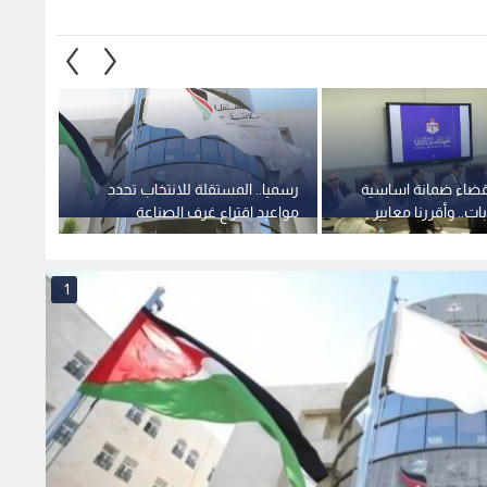
لقضاء ضمانة اساسية
رسميا.. المستقلة للانتخاب تحدد
مجلس ا
بات.. وأقررنا معايير
مواعيد اقتراع غرف الصناعة
الهيئة
زاب
والتجارة لعام 2026
إدارة 
الصناع
القطاع
1