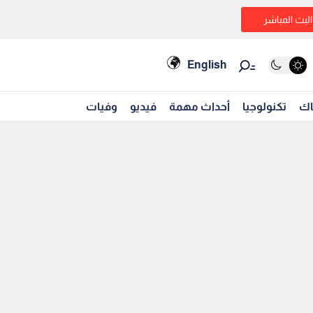
البث المباشر
English
اك
تكنولوجيا
أحداث مهمة
فيديو
وفيات