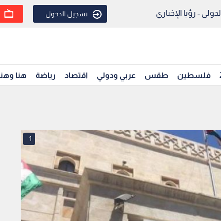
ولي - رؤيا الإخباري
تسجيل الدخول
فلسطين
طقس
عربي ودولي
اقتصاد
رياضة
هنا وهن
1