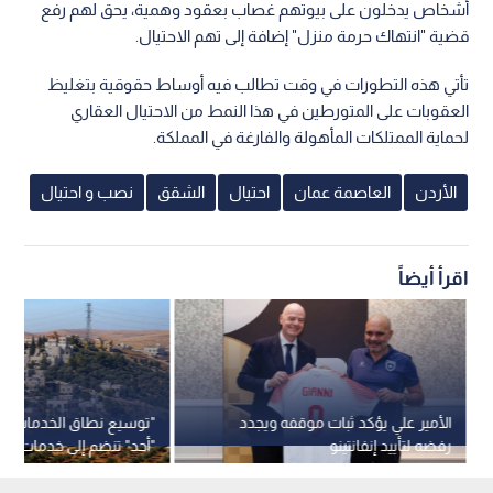
أشخاص يدخلون على بيوتهم غصاب بعقود وهمية، يحق لهم رفع
قضية "انتهاك حرمة منزل" إضافة إلى تهم الاحتيال.
تأتي هذه التطورات في وقت تطالب فيه أوساط حقوقية بتغليظ
العقوبات على المتورطين في هذا النمط من الاحتيال العقاري
لحماية الممتلكات المأهولة والفارغة في المملكة.
الأردن
العاصمة عمان
احتيال
الشقق
نصب و احتيال
اقرأ أيضاً
الأمير علي يؤكد ثبات موقفه ويجدد
"توسيع نطاق الخدمات"..
رفضه لتأييد إنفانتينو
"أحد" تنضم إلى خدمات شر
عمان"