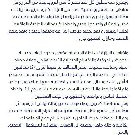
ويتفرع منه خطين كل خط قطر 2 انش لتزويد عدد من المزارع في
مناطق مختلفة ويوجد فيها عدد من البرك الكبيرة مزروعة بزراعات
مختلفة ومزارع أخرى مجهزة للزراعة لريها بواسطة المياه حيث تم
فصل الاعتداء واصلاح الوضع واعداد الضبوطات الخاصة بالواقعه
لجلب المعتدين بعد تحديد صاحب المزرعة ومنفذ الاعتداء وتقديمهم
للقضاء ومازال التحقيق جاريا .
واضافت الوزارة / سلطة المياه انه وضمن جهود كوادر مديرية
الاحواض الجوفية والاقسام الميدانية التابعة لها في حماية مصادر
المياه ومتابعة عمليات الحفر المخالف تم ضبط بئرين (2) مخالفين
احداها في منطقة الرمثا تم حفرها بطريقة مخالفة وتمديد خط قطر
4 أنش مسحوب الى مدينة الحسن الصناعية وبيع المياه دون ترخيص
وتم اخفاء الخط والبئر بصب الاسمنت عليه حيث تم ردم البئر واعداد
الضبط الخاص بالواقعة والتحقيق جار لجلب المعتدين .
وفي منطقة الكفرين ايضا ضبطت مديرية الاحواض الجوفية بئر
مخالف أخر محفور بطريقة مخالفة ويتم استخراج المياه منه حيث تم
ردم البئر واعداد الضبط الخاص بالامر وسيتم جمع المعلومات
الكاملة واحالة ملف القضية الى الجهات القضائية لاستكمال التحقيق
بالامر .