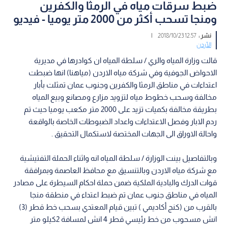
ضبط سرقات مياه في الرمثا والكفرين
ومنجا تسحب أكثر من 2000 متر يوميا - فيديو
نشر :
12:57 2018/10/23
|
الأردن
قالت وزارة المياه والري / سلطة المياه ان كوادرها في مديرية
الاحواض الجوفية وفي شركة مياه الاردن (مياهنا) انها ضبطت
اعتداءات في مناطق الرمثا والكفرين وجنوب عمان تمثلت بأبار
مخالفة وسحب خطوط مياه لتزويد مزارع ومصانع وبيع المياه
بطريقة مخالفة بكميات تزيد على 2000 متر مكعب يوميا حيث تم
ردم الابار وفصل الاعتداءات واعداد الضبوطات الخاصة بالواقعة
واحالة الاوراق الى الجهات المختصة لاستكمال التحقيق .
وبالتفاصيل بينت الوزارة / سلطة المياه انه واثناء الحملة التفتيشية
مع شركة مياه الاردن وبالتنسيق مع محافظ العاصمة وبمرافقة
قوات الدرك والبادية الملكية ضمن حملة احكام السيطرة على مصادر
المياه في مناطق جنوب عمان تم ضبط اعتداء في منطقة منجا
بالقرب من (كنج أكاديمي ) تبين قيام المعتدي بسحب خط قطر (3)
انش مسحوب من خط رئيسي قطر 4 انش لمسافة 2كيلو متر