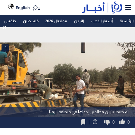
English
الرئيسية
أسعار الذهب
الأردن
مونديال 2026
فلسطين
طقس
1
تم ضبط بئرين مخالفين إحداها في منطقة الرمثا
0
0