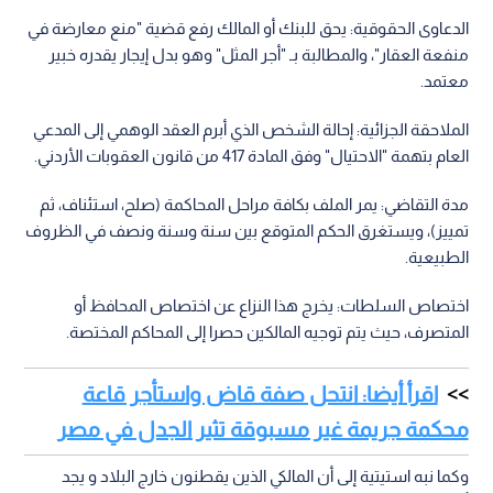
الدعاوى الحقوقية: يحق للبنك أو المالك رفع قضية "منع معارضة في
منفعة العقار"، والمطالبة بـ "أجر المثل" وهو بدل إيجار يقدره خبير
معتمد.
الملاحقة الجزائية: إحالة الشخص الذي أبرم العقد الوهمي إلى المدعي
العام بتهمة "الاحتيال" وفق المادة 417 من قانون العقوبات الأردني.
مدة التقاضي: يمر الملف بكافة مراحل المحاكمة (صلح، استئناف، ثم
تمييز)، ويستغرق الحكم المتوقع بين سنة وسنة ونصف في الظروف
الطبيعية.
اختصاص السلطات: يخرج هذا النزاع عن اختصاص المحافظ أو
المتصرف، حيث يتم توجيه المالكين حصرا إلى المحاكم المختصة.
اقرأ أيضا: انتحل صفة قاض واستأجر قاعة
محكمة جريمة غير مسبوقة تثير الجدل في مصر
وكما نبه استيتية إلى أن المالكي الذين يقطنون خارج البلاد و يجد