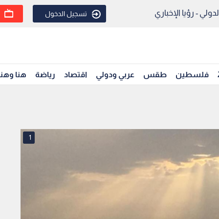
ولي - رؤيا الإخباري
تسجيل الدخول
فلسطين
طقس
عربي ودولي
اقتصاد
رياضة
هنا وهن
1