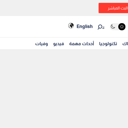
البث المباشر
English
اك
تكنولوجيا
أحداث مهمة
فيديو
وفيات