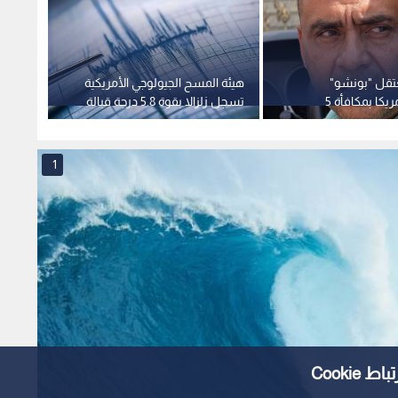
تقل "بونشو"
هيئة المسح الجيولوجي الأمريكية
قتيل و
المطلوب لأمريكا بمكافأة 5
تسجل زلزالا بقوة 5.8 درجة قبالة
القصر
سواحل المكسيك
1
Cooki