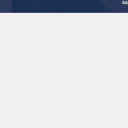
ية
ل عنيف بقوة 7.4 درجة يضرب ساحل
.. وتحذيرات من موجات
1
x
0:00