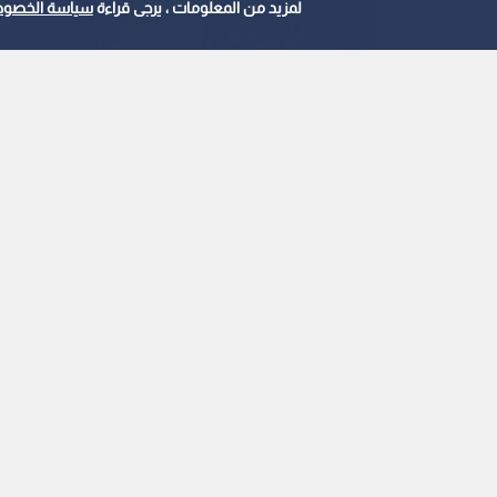
لمزيد من المعلومات ، يرجى قراءة
سياسة الخصوص
تسونامي
0
0
زلزا
تشياباس في المكسيك
تسونامي
استمع للخبر:
ملاحظة: النص المسموع ناتج عن نظام آلي