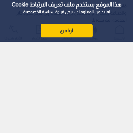
هذا الموقع يستخدم ملف تعريف الارتباط Cookie
قام وفد وزاري يضم وزراء الداخلية، والأشغال العامة والإسكان،
لمزيد من المعلومات ، يرجى قراءة
سياسة الخصوصية
والصناعة والتجارة، والاستثمار، بزيارة تفقدية إلى مركز حدود جابر
الحدودي مع سوريا.
اوافق
الرئيسية
عواجل
المباشر
أحدث الأخبار
الأكثر شيوعًا
وتهدف هذه الزيارة الهامة إلى الاطلاع المباشر على واقع الحال في
المركز، وتقييم طبيعة ومستوى الخدمات المقدمة للمسافرين
وحركة الشحن والبضائع.