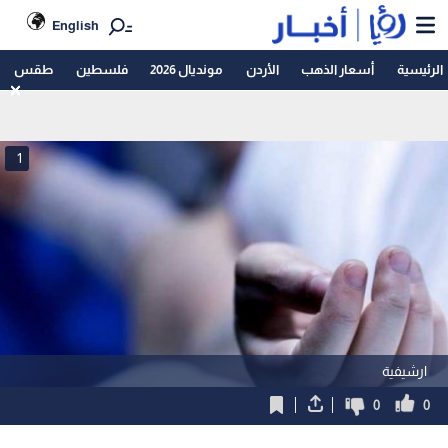
English
الرئيسية
أسعار الذهب
الأردن
مونديال 2026
فلسطين
طقس
1
ارشيفية
0
0