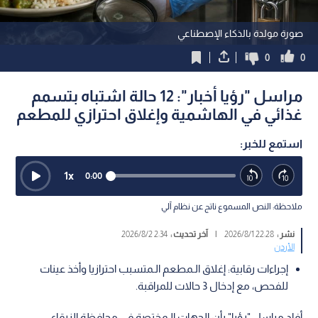
صورة مولدة بالذكاء الإصطناعي
0
0
مراسل "رؤيا أخبار": 12 حالة اشتباه بتسمم
غذائي في الهاشمية وإغلاق احترازي للمطعم
استمع للخبر:
1
x
0:00
ملاحظة: النص المسموع ناتج عن نظام آلي
نشر :
22:28 2026/8/1
|
آخر تحديث :
2:34 2026/8/2
الأردن
إجراءات رقابية: إغلاق الـمطعم الـمتسبب احترازيا وأخذ عينات
للفحص، مع إدخال 3 حالات للمراقبة.
أفاد مراسل "رؤيا" بأن الجهات الـمختصة في محافظة الزرقاء