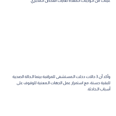
عينات من الـوجبات الـمعدة لغايات الفحص الـمخبري.
وأكد أن 3 حالات دخلت الـمستشفى للمراقبة بينما الـحالة الصحية
للبقية حسنة، مع استمرار عمل الجهات الـمعنية للوقوف على
أسباب الـحادثة.