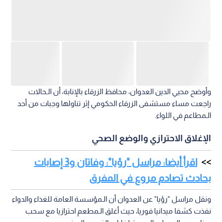
وأوضح محيي الدين العدوان، محافظ الزرقاء بالإنابة، أن الـحالات
راجعت مساء مستشفى الزرقاء الحكومي إثر تناولها وجبات من أحد
الـمطاعم في اللواء.
الإغلاق الاحترازي والوضع الصحي
اقرأ أيضا: مراسل "رؤيا": وفاتان و3 إصابات
بحادث تصادم مروع في المفرق
ونقل مراسل "رؤيا" عن العدوان أن الـمؤسسة العامة للغذاء والدواء
نفذت كشفا ميدانيا فوريا، حيث أغلق الـمطعم احترازيا مع سحب