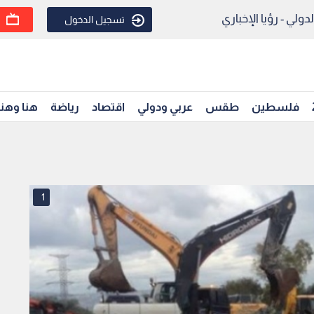
ولي - رؤيا الإخباري
تسجيل الدخول
فلسطين
طقس
عربي ودولي
اقتصاد
رياضة
هنا وهن
1