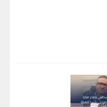
سطيني يصدر قرارا
قنديل رئيسا للهيئة
ر