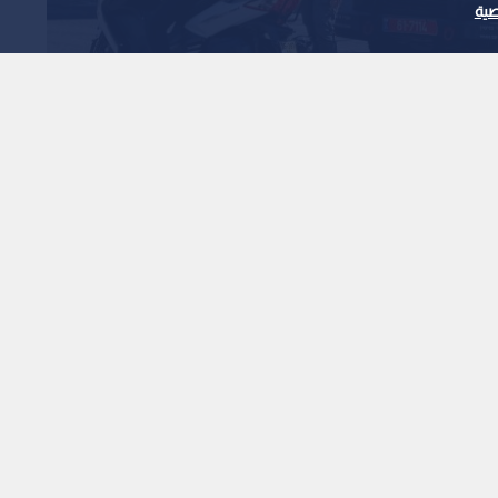
ية
رع خلال مداهمة عسكرية في مخيم قلنديا
توطنون ينفذون اقتحامات
 لحم
1
x
0:00