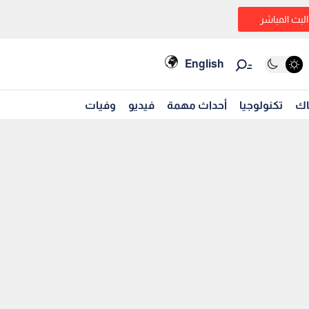
البث المباشر
English
اك
تكنولوجيا
أحداث مهمة
فيديو
وفيات