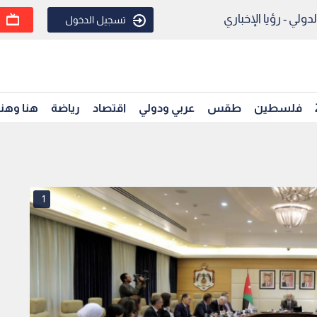
ولي - رؤيا الإخباري
تسجيل الدخول
فلسطين
طقس
عربي ودولي
اقتصاد
رياضة
هنا وهن
1