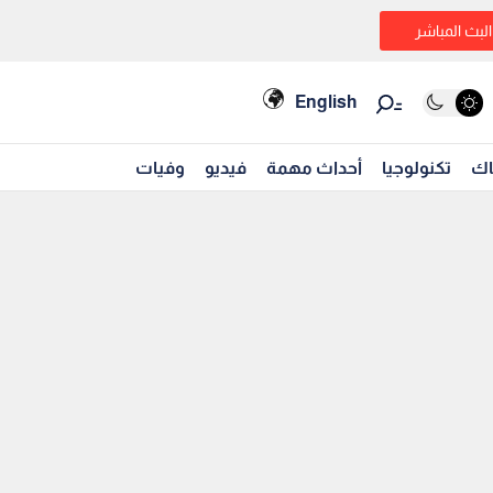
البث المباشر
English
اك
تكنولوجيا
أحداث مهمة
فيديو
وفيات