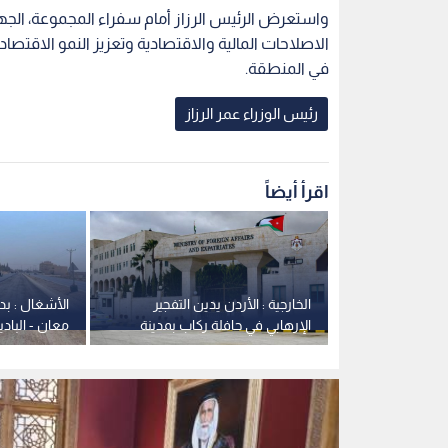
واستعرض الرئيس الرزاز أمام سفراء المجموعة، الجه
الاصلاحات المالية والاقتصادية وتعزيز النمو الاقتصا
في المنطقة.
رئيس الوزراء عمر الرزاز
اقرأ أيضاً
ع الزراعي يحقق
الخارجية : الأردن يدين التفجير
الأشغال : بد
سع كبير في
الإرهابي في حافلة ركاب بمدينة
معان - الباد
جرمانا بريف دمشق في سوريا