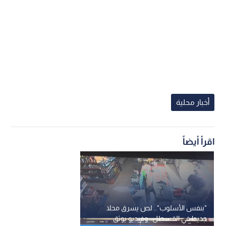
أخبار محلية
اقرأ أيضاً
"بنفس الأسلوب".. لص يسرق محلا
جديدا في القسطل.. وفيديو يوثق