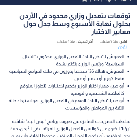
توقعات بتعديل وزاري محدود في الأردن
بحلول نهاية الأسبوع وسط جدل حول
معايير الاختيار
نشر :
منذ 9 ساعات
|
آخر تحديث :
منذ 4 ساعات
الأردن
العموش لـ"نبض البلد": التعديل الوزاري محكوم بـ"الشلل
السياسية" ورئيس الوزراء يتكتم بشدة
العموش: هناك 136 شخصا يدورون في فلك المواقع السياسية
فقط كوزير أو سفير أو عين
أبو طير: معيار اختيار الوزير يخضع لاعتبارات تتجاوز المتوقع
كالعلاقة الشخصية والتوصية
أبو طيرلـ"نبض البلد": المهم في التعديل الوزاري هو استرداد حالة
الثقة بين المواطن والمؤسسات
سلطت التصريحات الصادرة عن ضيوف برنامج "نبض البلد" شاشة
"رؤيا" الضوء على كواليس التعديل الوزاري المرتقب في الأردن، حيث
رجح المراقبون أن يكون التعديل المرتقب محدودا للغاية، وأن يعلن