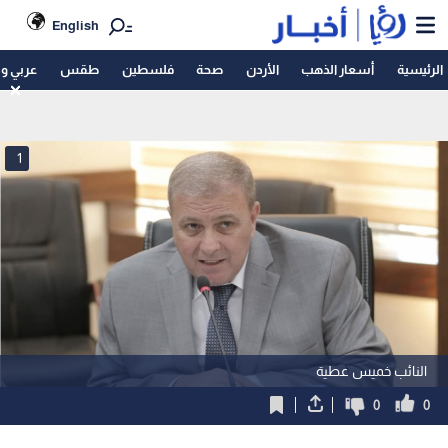
English
الرئيسية
أسعار الذهب
الأردن
صحة
فلسطين
طقس
عربي و
1
النائب خميس عطية
0
0