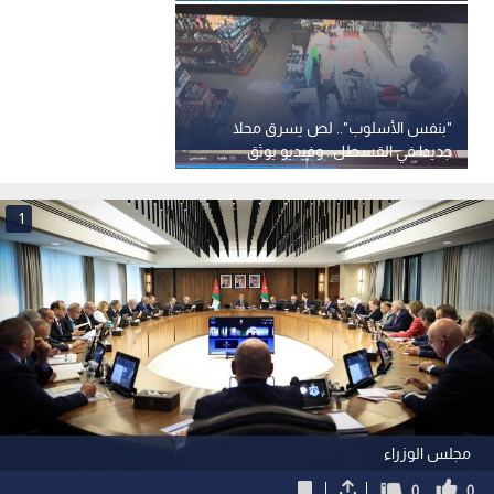
"بنفس الأسلوب".. لص يسرق محلا
جديدا في القسطل.. وفيديو يوثق
1
مجلس الوزراء
0
0