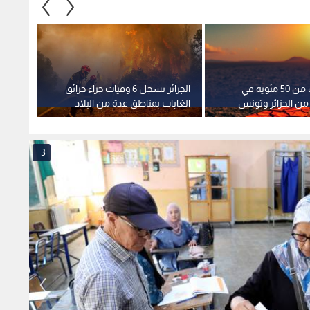
الحرارة تقترب من 50 مئوية في
الجزائر تسجل 6 وفيات جراء حرائق
من الجزائر وتونس
الغابات بمناطق عدة من البلاد
وإصابة 19 آخرين في حريق دار
ب
3