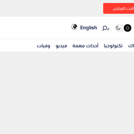
البث المباشر
English
اك
تكنولوجيا
أحداث مهمة
فيديو
وفيات