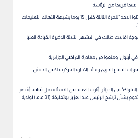
 عنها قربها من الرئاسة.
وأضاف مصدر امني آخر لفرانس برس ان الجنرالات مثلوا الاحد "للمرة الثالثة خلال 15 يوما بشبهة انتهاك التعليمات
.
جة اقالات طالت في الاشهر الثلاثة الاخيرة القيادة العليا
أيلول ومنعوا من مغادرة الاراضي الجزائرية.
قوات الدفاع الجوي وقائد الادارة المركزية لامن الجيش
الملوك" في الجزائر، أثارت العديد من الاسئلة قبل ثمانية أشهر
من الانتخابات الرئاسية في 2019 خصوصا مع شكوك تحوم بشأن ترشح الرئيس عبد العزيز بوتفليقة (81 عاما) لولاية