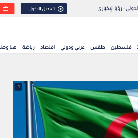
ولي - رؤيا الإخباري
تسجيل الدخول
فلسطين
طقس
عربي ودولي
اقتصاد
رياضة
هنا وهن
1