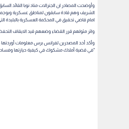
وأوضحت المصادر ان الجنرالات مناد نوبا القائد الس
الشريف وهم قادة سابقون لمناطق عسكرية وبوجمعة بود
امام قاضي تحقيق في المحكمة العسكرية بالبليدة التي تقع على بعد 50
واثر مثولهم قرر القضاء وضعهم قيد الايقاف التحف
وأكد أحد المصدرين لفرانس برس معلومات أوردتها قنا
"في قضية أملاك مشكوك في كيفية حيازتها وفساد"