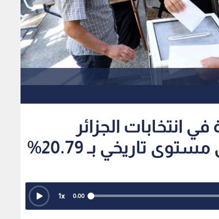
في انتخابات الجزائر
وى تاريخي بـ 20.79%
1
x
0:00