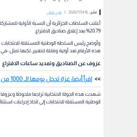
نشر :
4:16 2026/7/3
|
عربي دولي
أعلنت السلطات الجزائرية أن النسبة الأولية للمشار
20.79% بعد إغلاق صناديق الاقتراع.
وأوضح رئيس السلطة الوطنية المستقلة للانتخابات بال
هذه الأرقام تعد أولية وقابلة للتغيير، لكنها تمثل -في ح
عزوف عن الصناديق وتمديد ساعات الاقتراع
اقرأ أيضا: غزة تدخل يومها الـ 1000 من الحرب بـ 73 ألف شهيد ودمار شبه كامل
شهدت هذه الجولة الانتخابية تراجعا ملحوظا وعزوف
الوطنية المستقلة للانتخابات إلى اتخاذ إجراءات استثن