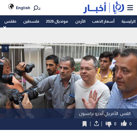
English
الرئيسية
أسعار الذهب
الأردن
مونديال 2026
فلسطين
طقس
1
القس الأمريكي أندرو برانسون
0
0