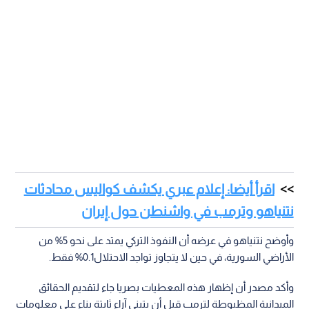
اقرأ أيضا: إعلام عبري يكشف كواليس محادثات
نتنياهو وترمب في واشنطن حول إيران
وأوضح نتنياهو في عرضه أن النفوذ التركي يمتد على نحو 5% من
الأراضي السورية، في حين لا يتجاوز تواجد الاحتلال0.1% فقط.
وأكد مصدر أن إظهار هذه المعطيات بصريا جاء لتقديم الحقائق
الميدانية المظبوطة لترمب قبل أن يتبنى آراء ثابتة بناء على معلومات