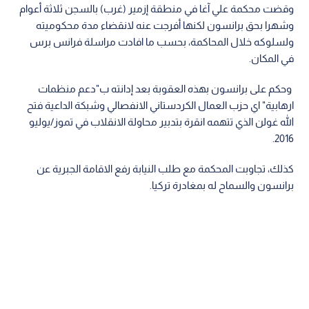
وقضت محكمة علي آغا في منطقة إزمير (غرب) بالسجن ثلاثة أعوام
وشهرا بحق برانسون لكنها أفرجت عنه لانقضاء مدة محكوميته
ولسلوكه خلال المحاكمة، بحسب ما افادت مراسلة فرانس برس
في المكان.
وحكم على برانسون بهذه العقوبة بعد إدانته ب"دعم منظمات
ارهابية" اي حزب العمال الكردستاني الانفصالي وشبكة الداعية فتح
الله غولن الذي تتهمه انقرة بتدبير محاولة الانقلاب في تموز/يوليو
2016.
كذلك، تجاوبت المحكمة مع طلب النيابة رفع الاقامة الجبرية عن
برانسون والسماح له بمغادرة تركيا.