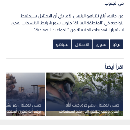
في الجنوب.
من جانبه، أبلغ نتنياهو الرئيس الأمريكي أن الاحتلال سيحتفظ
بتواجده في "المنطقة العازلة" جنوب سوريا، رابطا الانسحاب بمدى
استمرار التهديدات المنبعثة من "الجماعات الجهادية".
تركيا
سوريا
الاحتلال
نتنياهو
اقرأ أيضاً
جيش الاحتلال يزعم خرق حزب الله
جيش الاحتلال يقر بشن غا
اتفاق وقف إطلاق النار بعد استهداف
يزعم أنه مخزن أسلحة دا
أحد آلياته
بغزة -فيديو