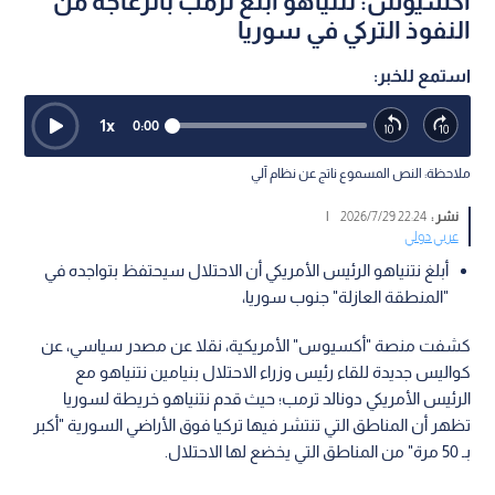
أكسيوس: نتنياهو أبلغ ترمب بانزعاجه من
النفوذ التركي في سوريا
استمع للخبر:
1
x
0:00
ملاحظة: النص المسموع ناتج عن نظام آلي
نشر :
22:24 2026/7/29
|
عربي دولي
أبلغ نتنياهو الرئيس الأمريكي أن الاحتلال سيحتفظ بتواجده في
"المنطقة العازلة" جنوب سوريا،
كشفت منصة "أكسيوس" الأمريكية، نقلا عن مصدر سياسي، عن
كواليس جديدة للقاء رئيس وزراء الاحتلال بنيامين نتنياهو مع
الرئيس الأمريكي دونالد ترمب؛ حيث قدم نتنياهو خريطة لسوريا
تظهر أن المناطق التي تنتشر فيها تركيا فوق الأراضي السورية "أكبر
بـ 50 مرة" من المناطق التي يخضع لها الاحتلال.