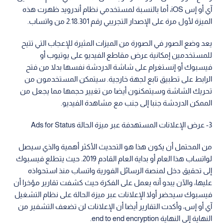
آي أو إس iOS، أما بالنسبة لمستخدمي نظام أندرويد ظهرت هذه
الميزة لأول مرة على الإصدار التجريبي رقم 2.18.301 من واتساب.
يعد وضع الصور في الصورة من الميزات المثيرة للإعجاب التي تتيح
للمستخدمين إمكانية عرض مقاطع الفيديو على يوتيوب أو
فيسبوك أو إنستغرام على شاشة الدردشة نفسها بدلا من فتح
الرابط على تطبيق تابع لجهة خارجية. سيتمكن المستخدمون من
تحريك الشاشة وسيتمكنون أيضا من تغيير حجمها مما يجعل من
الممكن الدردشة جنبا إلى جنب مع مشاهدة الفيديو.
3- عرض الإعلانات المستهدفة عبر ميزة الحالة Ads for Status
من المحتمل أن يكون هذا هو التحديث الأكثر أهمية والذي سيصل
لواتساب هذا العام أو بداية العام القادم 2019. حيث يتطلع فيسبوك
إلى تحقيق دخل لمنصة الرسائل الفورية واتساب منذ استحواذه
عليها، والآن يبدو أنه يعمل على الفكرة حيث كشفت تقارير مؤخرا أن
فيسبوك سيحضر أولا الإعلانات عبر ميزة الحالة على نظام التشغيل
آي أو إس، وأكدت التقارير أيضا أن الإعلانات لن تضعف التشفير من
النهاية إلى النهاية end to end encryption.