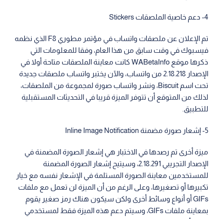
4- دعم خاصية الملصقات Stickers
تم الإعلان عن ملصقات واتساب في مؤتمر مطوري F8 الذي نظمه
فيسبوك في وقت سابق من هذا العام، وفقا للمعلومات التي
ذكرها موقع WABetaInfo كانت معاينة الملصقات متاحة أولا في
الإصدار 2.18.218 من واتساب، والآن يختبر واتساب ملصقات جديدة
تحت اسم Biscuit، ونشر واتساب صورة لمجموعة من الملصقات،
لذلك من المتوقع أن تتوفر الميزة قريبا في التحديثات المستقبلية
للتطبيق.
5- إشعار صورة مضمنة Inline Image Notification
ميزة أخرى تم رصدها في الاختبار هي إشعار الصورة المضمنة في
الإصدار التجريبي 2.18.291، وسيتيح إشعار الصورة المضمنة
للمستخدمين معاينة الصورة المستلمة في الإشعار نفسه مع خيار
تكبيرها أو تصغيرها، وعلى الرغم من أن الميزة لن تعمل مع ملفات
GIFs أو أنواع وسائط أخرى ولكن سيكون هناك رمز صغير يقوم
بمعاينة ملفات GIFs، وسيتم دعم هذه الميزة فقط لمستخدمي