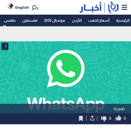
English
الرئيسية
أسعار الذهب
الأردن
مونديال 2026
فلسطين
طقس
1
تعبيرية
0
0