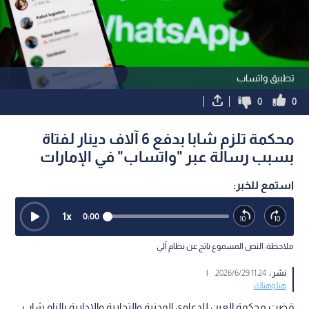
تطبيق واتساب
0
0
محكمة تلزم شابا بدفع 6 آلاف دينار لفتاة
بسبب رسالة عبر "واتساب" في الإمارات
استمع للخبر:
1
x
0:00
ملاحظة: النص المسموع ناتج عن نظام آلي
نشر :
11:24 2026/6/29
|
هنا وهناك
قضت محكمة العين للدعاوى المدنية والتجارية والإدارية بإلزام شاب