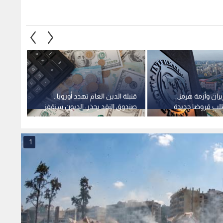
ان وأزمة هرمز..
قنبلة الدين العام تهدد أوروبا..
اجتما
لب قروضا جديدة
صندوق النقد يحذر: الديون ستقفز
أمام "
نقد
إلى 130% بسبب الدفاع والتقاعد
الثقة ف
1