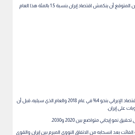
وأكد في تقريره الدوري "آفاق الاقتصاد العالمي" أنه من المتوقع أن ينكمش اقتصاد إيران بنسبة 1.5 بالمئة هذا العام
وفي أيار/ مايو الماضي كان الصندوق قد توقع نمو الاقتصاد الإيراني بنحو 4% في عام 2018 والعام الذي سيليه، قبل أن
ات على إيران.
نمو إيجابي متواضع بين 2020 و2030.
الفائت بعد انسحابه من الاتفاق النووي المبرم بين إيران والقوى