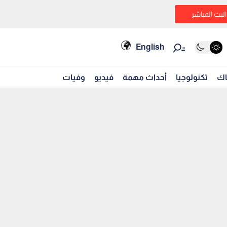
البث المباشر
English
اك
تكنولوجيا
أحداث مهمة
فيديو
وفيات