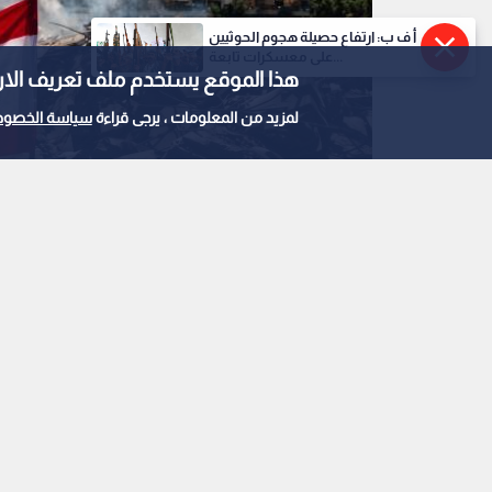
أ ف ب: ارتفاع حصيلة هجوم الحوثيين
على معسكرات تابعة...
هذا الموقع يستخدم ملف تعريف الارتباط e
لمزيد من المعلومات ، يرجى قراءة
سياسة الخصوص
صورة أرشيفية تعبيرية من حرب لبنان
0
0
لبنان: مناقشات إيجاب
أضرار حرب بمليارات الد
استمع للخبر: