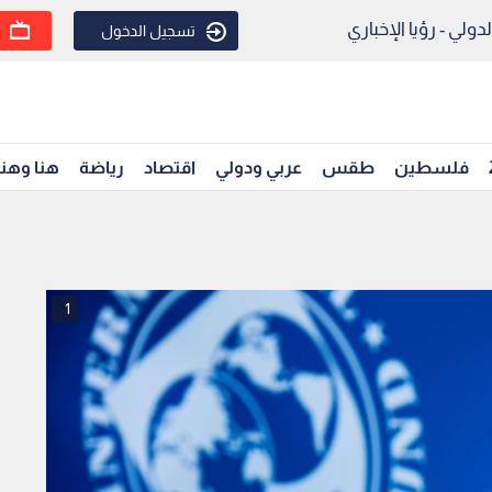
ولي - رؤيا الإخباري
تسجيل الدخول
فلسطين
طقس
عربي ودولي
اقتصاد
رياضة
هنا وهن
1