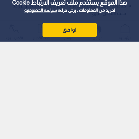
هذا الموقع يستخدم ملف تعريف الارتباط Cookie
صادرات الأردن الزراعية تتجاوز 1.8 مليار دينار في 2026.. والزراعة
لمزيد من المعلومات ، يرجى قراءة
سياسة الخصوصية
تدعم الشحن الجوي
أكد وزير الزراعة الدكتور صائب خريسات أن المزارع الأردني يشكل
اوافق
ركيزة أساسية من ركائز الأمن الغذائي، مشيرا إلى أن القطاع الزراعي
الرئيسية
عواجل
المباشر
أحدث الأخبار
الأكثر شيوعًا
حقق رغم التحديات أعلى نسبة نمو مع نهاية عام 2025 وحتى الربع
الأول من العام الحالي، مقارنة بباقي القطاعات الاقتصادية الأخرى.