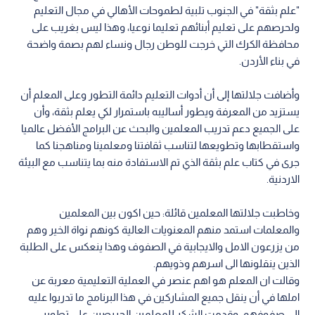
"علم بثقة" في الجنوب تلبية لطموحات الأهالي في مجال التعليم
ولحرصهم على تعليم أبنائهم تعليما نوعيا، وهذا ليس بغريب على
محافظة الكرك التي خرجت للوطن رجال ونساء لهم بصمة واضحة
في بناء الأردن.
وأضافت جلالتها إلى أن أدوات التعليم دائمة التطور وعلى المعلم أن
يستزيد من المعرفة ويطور أساليبه باستمرار لكي يعلم بثقة، وأن
على الجميع دعم تدريب المعلمين والبحث عن البرامج الأفضل عالميا
واستقطابها وتطويعها لتناسب ثقافتنا ومعلمينا ومناهجنا كما
جرى في كتاب علم بثقة الذي تم الاستفادة منه بما يتناسب مع البيئة
الاردنية.
وخاطبت جلالتها المعلمين قائلة: حين اكون بين المعلمين
والمعلمات استمد منهم المعنويات العالية كونهم نواة الخير وهم
من يزرعون الامل والايجابية في الصفوف وهذا ينعكس على الطلبة
الذين ينقلونها الى اسرهم وذويهم.
وقالت ان المعلم هو اهم عنصر في العملية التعليمية معربة عن
املها في أن ينقل جميع المشاركين في هذا البرنامج ما تدربوا عليه
إلى صفوفهم، وقدمت الشكر للمعلمين الحريصين على تطوير