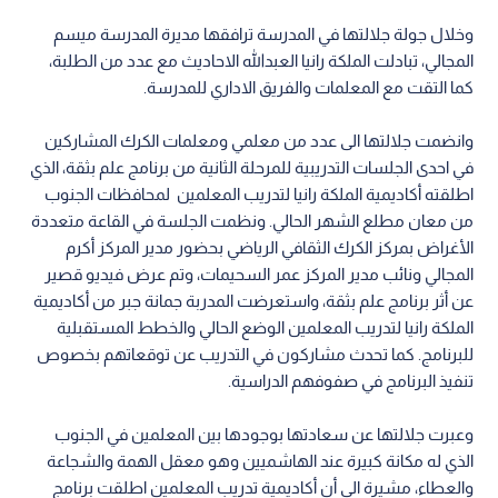
وخلال جولة جلالتها في المدرسة ترافقها مديرة المدرسة ميسم
المجالي، تبادلت الملكة رانيا العبدالله الاحاديث مع عدد من الطلبة،
كما التقت مع المعلمات والفريق الاداري للمدرسة.
وانضمت جلالتها الى عدد من معلمي ومعلمات الكرك المشاركين
في احدى الجلسات التدريبية للمرحلة الثانية من برنامج علم بثقة، الذي
اطلقته أكاديمية الملكة رانيا لتدريب المعلمين لمحافظات الجنوب
من معان مطلع الشهر الحالي. ونظمت الجلسة في القاعة متعددة
الأغراض بمركز الكرك الثقافي الرياضي بحضور مدير المركز أكرم
المجالي ونائب مدير المركز عمر السحيمات، وتم عرض فيديو قصير
عن أثر برنامج علم بثقة، واستعرضت المدربة جمانة جبر من أكاديمية
الملكة رانيا لتدريب المعلمين الوضع الحالي والخطط المستقبلية
للبرنامج. كما تحدث مشاركون في التدريب عن توقعاتهم بخصوص
تنفيذ البرنامج في صفوفهم الدراسية.
وعبرت جلالتها عن سعادتها بوجودها بين المعلمين في الجنوب
الذي له مكانة كبيرة عند الهاشميين وهو معقل الهمة والشجاعة
والعطاء، مشيرة الى أن أكاديمية تدريب المعلمين اطلقت برنامج