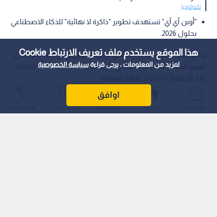
تكنولوجيا
"أوبن آي آي" تستهدف تطوير "ذاكرة لا نهائية" للذكاء الاصطناعي
بحلول 2026.
هذا الموقع يستخدم ملف تعريف الارتباط Cookie
توقع سام ألتمان، المدير التنفيذي لشركة "أوبن آي آي" (OpenAI)، أن
لمزيد من المعلومات ، يرجى قراءة
سياسة الخصوصية
تتفوق أنظمة الذكاء الاصطناعي على القدرات البشرية عندما تمتلك
تلك الأنظمة "ذاكرة لا نهائية ومثالية".
اوافق
الرئيسية
عواجل
المباشر
أحدث الأخبار
الأكثر شيوعًا