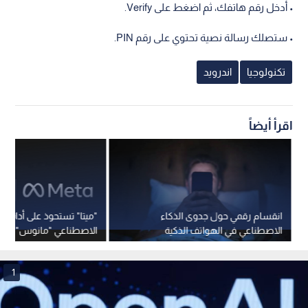
• أدخل رقم هاتفك، ثم اضغط على Verify.
• ستصلك رسالة نصية تحتوي على رقم PIN.
تكنولوجيا
اندرويد
اقرأ أيضاً
انقسام رقمي حول جدوى الذكاء
"ميتا" تستحوذ على أداة الذ
الاصطناعي في الهواتف الذكية
الاصطناعي "مانوس" الم
الصين
1