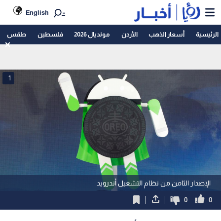
English
الرئيسية
أسعار الذهب
الأردن
مونديال 2026
فلسطين
طقس
1
الإصدار الثامن من نظام التشغيل أندرويد
0
0