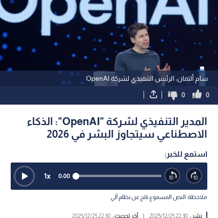
سام ألتمان، الرئيس التنفيذي لشركة OpenAI
0
0
المدير التنفيذي لشركة "OpenAI": الذكاء
الاصطناعي سيتجاوز البشر في 2026
استمع للخبر:
1
x
0:00
ملاحظة: النص المسموع ناتج عن نظام آلي
نشر :
22:30 2025/12/25
|
آخر تحديث :
22:30 2025/12/25