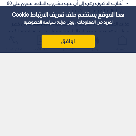
أشارت الدكتورة زهرة إلى أن علبة مشروب الطاقة تحتوي على 80
إلى 160 ملليغراما من الكافيين
هذا الموقع يستخدم ملف تعريف الارتباط Cookie
لمزيد من المعلومات ، يرجى قراءة
سياسة الخصوصية
حذرت الدكتورة زهرة سالباغاروفا، أخصائية أمراض القلب، من خطر
تناول القهوة مع مشروبات الطاقة؛ المتمثل في تجاوز الجرعة الآمنة
من الكافيين بسهولة.
اوافق
الرئيسية
عواجل
المباشر
أحدث الأخبار
الأكثر شيوعًا
وأوضحت أن هذا المزج يشكل خطرا استثنائيا على صحة مرضى
القلب والمراهقين والحوامل، حيث يحفز إفراز الأدرينالين ليؤدي إلى