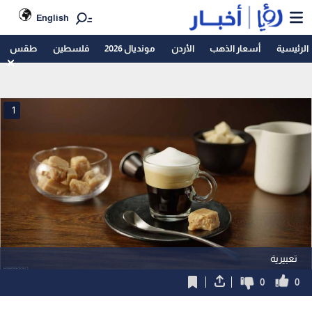
English
الرئيسية
أسعار الذهب
الأردن
مونديال 2026
فلسطين
طقس
1
تعبيرية
0
0