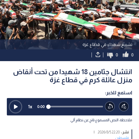
تشييع شهداء في قطاع غزة
0
0
انتشال جثامين 18 شهيدا من تحت أنقاض
منزل عائلة كرم في قطاع غزة
استمع للخبر:
1
x
0:00
ملاحظة: النص المسموع ناتج عن نظام آلي
نشر :
22:20 2026/8/5
|
فلسطين