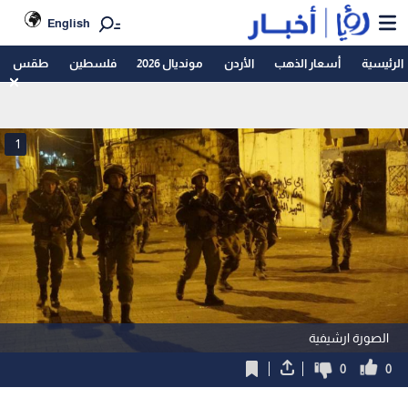
English
الرئيسية
أسعار الذهب
الأردن
مونديال 2026
فلسطين
طقس
1
الصورة ارشيفية
0
0