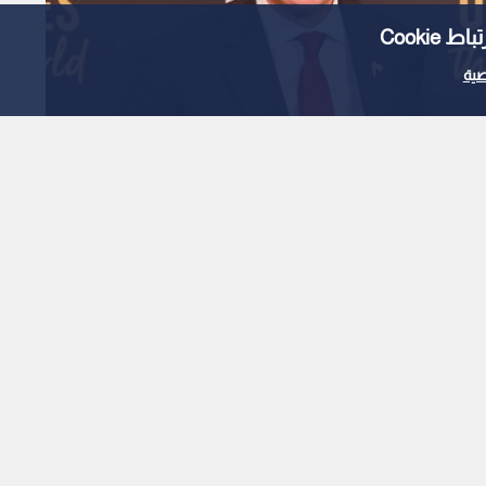
Cooki
ية
قدان الثقة في إنفانتينو
ر المقبولة
1
x
0:00