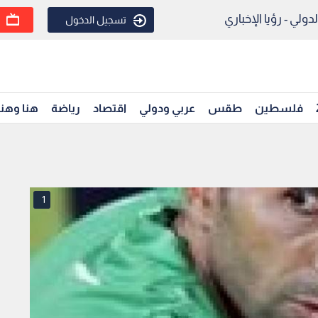
ولي - رؤيا الإخباري
تسجيل الدخول
فلسطين
طقس
عربي ودولي
اقتصاد
رياضة
هنا وهن
1