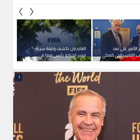
الرجوب يشكر الأمير علي بعد
الغارديان تكشف وثيقة سرية
أعضاء 
عب الفلسطيني كمحلي
تنشر انخراط رئيس فيفا في
بإنفان
مشروع دوري السوبر الأوروبي
المثير
1