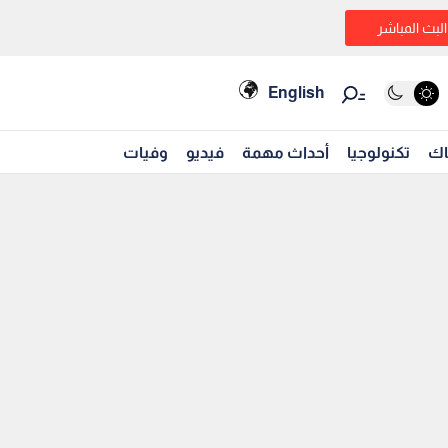
البث المباشر
English
اك
تكنولوجيا
أحداث مهمة
فيديو
وفيات