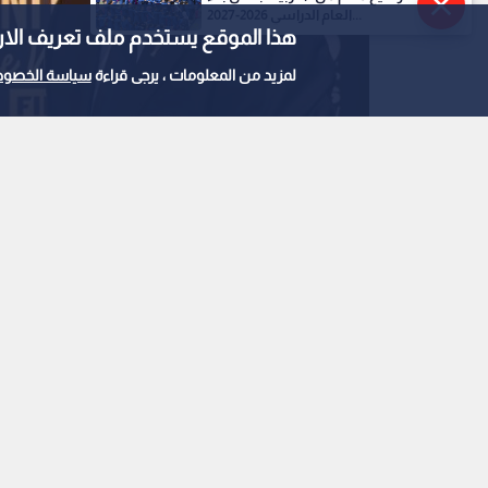
العام الدراسي 2026-2027...
هذا الموقع يستخدم ملف تعريف الارتباط e
لمزيد من المعلومات ، يرجى قراءة
سياسة الخصوص
رئيس وزراء كندا مارك كارني ورئيس الفيفا انفانتينو
0
0
رئيس وزراء كندا يعلن ف
ويصف إدارته للفيفا بغي
استمع للخبر: