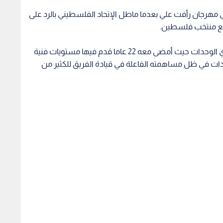
في مهرجان رأفت علي بعدما ماطل الإتحاد الفلسطيني بالرد على
 مع منتخب فلسطين.
ويعتبر رأفت علي "39 عاما"، أفضل لاعب في تاريخ نادي الوحدات حيث أمضى معه 22 عاما قدم فيها مستويات فنية
دات في ظل مساهمته الفاعلة في قيادة الفريق للكثير من