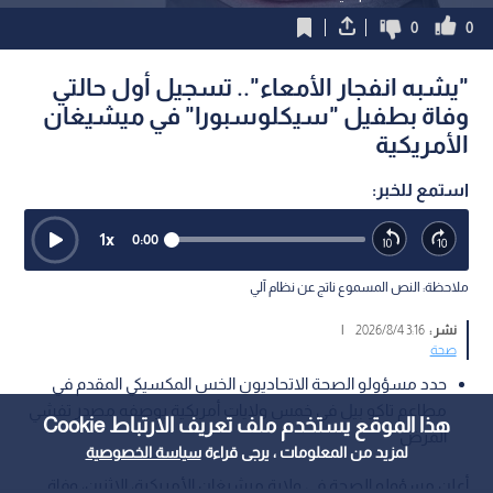
0
0
"يشبه انفجار الأمعاء".. تسجيل أول حالتي
وفاة بطفيل "سيكلوسبورا" في ميشيغان
الأمريكية
استمع للخبر:
1
x
0:00
ملاحظة: النص المسموع ناتج عن نظام آلي
نشر :
3:16 2026/8/4
|
صحة
حدد مسؤولو الصحة الاتحاديون الخس المكسيكي المقدم في
مطاعم تاكو بيل في خمس ولايات أمريكية بوصفه مصدر تفشي
هذا الموقع يستخدم ملف تعريف الارتباط Cookie
المرض
لمزيد من المعلومات ، يرجى قراءة
سياسة الخصوصية
أعلن مسؤولو الصحة في ولاية ميشيغان الأمريكية، الاثنين، وفاة