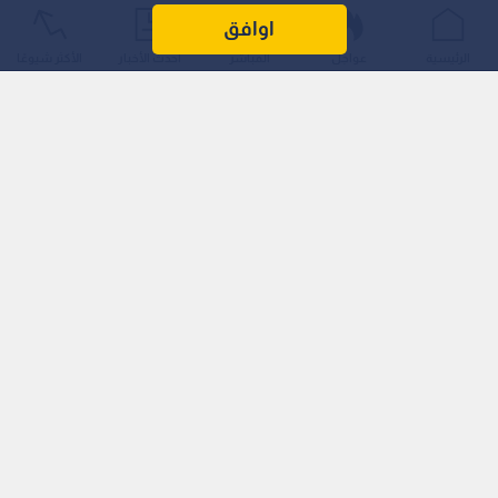
شخصين بسبب تفشي مرض السيكلوسبورا في الولاية، في أول
اوافق
حالتي وفاة مؤكدتين في الولايات المتحدة ترتبطان بهذا الطفيل
الرئيسية
عواجل
المباشر
أحدث الأخبار
الأكثر شيوعًا
المجهري.