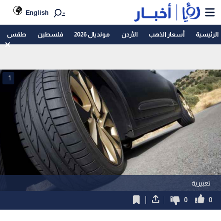
English
الرئيسية
أسعار الذهب
الأردن
مونديال 2026
فلسطين
طقس
1
تعبيرية
0
0