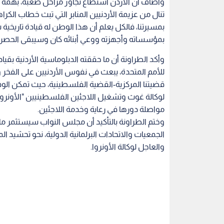
وأضاف أن الأردن استطاع تجاوز مراحل صعبة، بهمة أ
تنال من عزيمة الأردنيين المنابر التي تبث خطاب الك
بمسيرتنا، فالكل يعلم أن هذا الوطن له قيادة تاريخية 
بمؤسساته وأجهزته ووعي أبنائه كان وسيبقى الحصن 
وأكد الطراونة أن ما حققته الدبلوماسية الأردنية بقياد
للأمم المتحدة، يبعث في نفوس الأردنيين على الفخر 
قضيتنا المركزية-القضية الفلسطينية، حيث تمكن الوف
لوكالة غوث وتشغيل اللاجئين الفلسطينيين "الأونروا
مواصلة دورها في رعاية وخدمة اللاجئين.
وختم الطراونة بالتأكيد أن مجلس النواب سيستثمر ما 
الجمعيات والاتحادات البرلمانية الدولية، نحو تحشيد 
والعاجل لوكالة الأونروا.