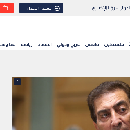
ولي - رؤيا الإخباري
تسجيل الدخول
فلسطين
طقس
عربي ودولي
اقتصاد
رياضة
هنا وهن
1