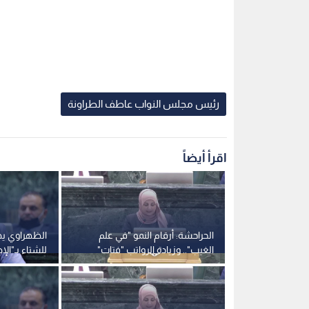
رئيس مجلس النواب عاطف الطراونة
اقرأ أيضاً
الحراحشة: أرقام النمو "في علم
الظهراوي ي
الغيب".. وزيادة الرواتب "فتات"
للشتاء بـ"الإ
تلتهمه حيتان التضخم
المعطل" و
المواطنين -ف