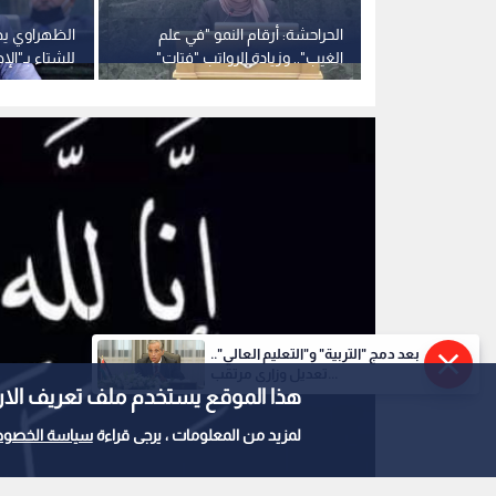
الحراحشة: أرقام النمو "في علم
الظهراوي ي
الغيب".. وزيادة الرواتب "فتات"
للشتاء بـ"الإ
تلتهمه حيتان التضخم
المعطل" و
المواطنين -ف
بعد دمج "التربية" و"التعليم العالي"..
تعديل وزاري مرتقب...
هذا الموقع يستخدم ملف تعريف الارتباط e
لمزيد من المعلومات ، يرجى قراءة
سياسة الخصوص