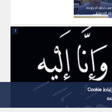
صف خطة الحكومة
طار الاحتياطي
يكشف مشاكل
يديو
1
Cooki
ية