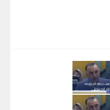
صف خطة الحكومة
طار الاحتياطي
يكشف مشاكل
يديو