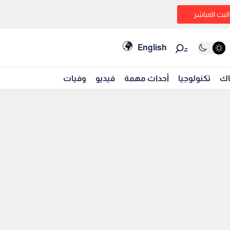
البث المباشر
English
اك
تكنولوجيا
أحداث مهمة
فيديو
وفيات