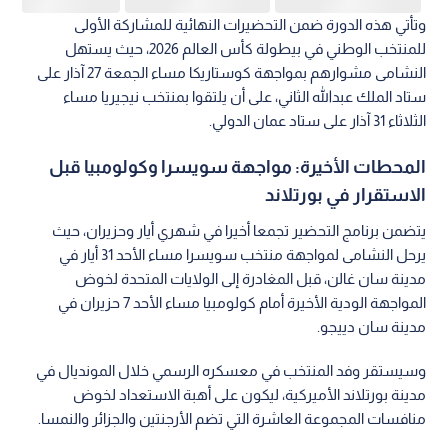
وتأتي هذه الدورة ضمن التحضيرات النهائية للمشاركة الأولى
للمنتخب الوطني في بيطولة كأس العالم 2026، حيث يستهل
النشامى مشوارهم بمواجهة كوستاريكا مساء الجمعة 27 آذار على
ستاد الملك عبدالله الثاني، على أن يلتقوا بمنتخب نيجيريا مساء
الثلاثاء 31 آذار على ستاد عمان الدولي.
المحطات الأخيرة: مواجهة سويسرا وكولومبيا قبل
الاستقرار في بورتلاند
يتضمن برنامج التحضير تجمعا أخيرا في شهري أيار وحزيران، حيث
يرحل النشامى لمواجهة منتخب سويسرا مساء الأحد 31 أيار في
مدينة سان غالن، قبل المغادرة إلى الولايات المتحدة لخوض
المواجهة الودية الأخيرة أمام كولومبيا مساء الأحد 7 حزيران في
مدينة سان دييجو.
وسيستقر وفد المنتخب في معسكره الرسمي خلال المونديال في
مدينة بورتلاند الأميركية، ليكون على أهبة الاستعداد لخوض
منافسات المجموعة العاشرة التي تضم الأرجنتين والجزائر والنمسا.