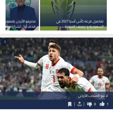
تفاصيل قرعة كأس آسيا 2027 في
محترفو الأردن يلمعون خارج
السعودية و تصنيف المنتخبات
هدف أول لشرارة وتألق م
والموعد
للتعمري
1
لاعبو المنتخب الأردني
0
1