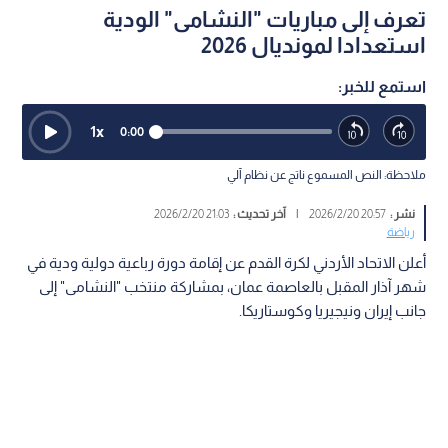
تعرف إلى مباريات "النشامى" الودية
استعدادا لمونديال 2026
استمع للخبر:
1
x
0:00
ملاحظة: النص المسموع ناتج عن نظام آلي
نشر :
20:57 2026/2/20
|
آخر تحديث :
21:03 2026/2/20
رياضة
أعلن الاتحاد الأردني لكرة القدم عن إقامة دورة رباعية دولية ودية في
شهر آذار المقبل بالعاصمة عمان، بمشاركة منتخب "النشامى" إلى
جانب إيران ونيجيريا وكوستاريكا.