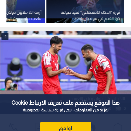
ثورة "الذكاء الاصطناعي" تعيد صياغة
أزمة الـ8 ملايين دولار..
كرة القدم في مونديال 2026
ملعب جيليت بريق المونديا
1
اللاعبان علي علوان و يزن النعيمات
هذا الموقع يستخدم ملف تعريف الارتباط Cookie
0
0
لمزيد من المعلومات ، يرجى قراءة
سياسة الخصوصية
إنجاز تاريخي للنشامى: علوان والنعيمات
اوافق