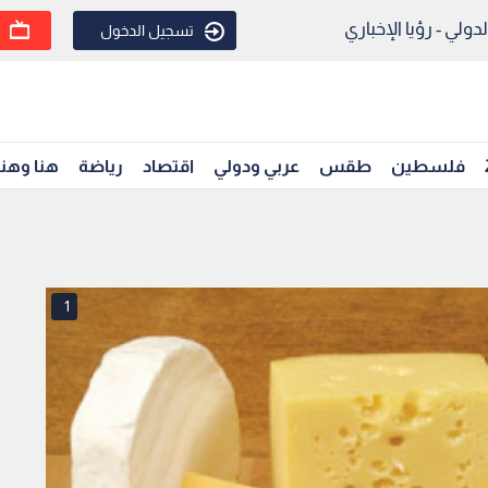
ولي - رؤيا الإخباري
تسجيل الدخول
فلسطين
طقس
عربي ودولي
اقتصاد
رياضة
هنا وهن
1