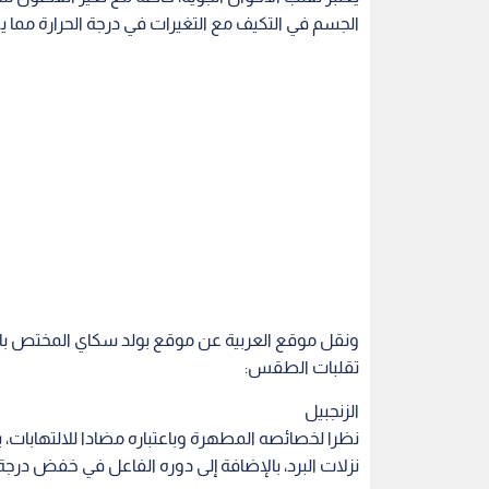
الجسم في التكيف مع التغيرات في درجة الحرارة مما ي
تقلبات الطقس:
الزنجبيل
نظرا لخصائصه المطهرة وباعتباره مضادا للالتهابات،
نزلات البرد، بالإضافة إلى دوره الفاعل في خفض درجة
اللبن الرائب والزبادي
لاحتوائها على البكتيريا النافعة، والتي تعمل على تحس
يومي، ويفضل عدم تناول أي منهم أثناء الإصابة بنزلات 