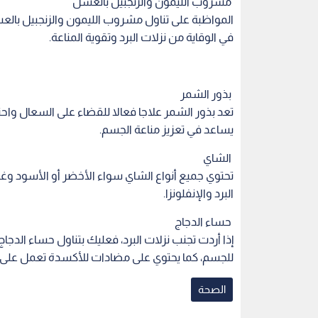
البرد والإنفلونزا.
حساء الدجاج
إذا أردت تجنب نزلات البرد، فعليك بتناول حساء الدجاج
للجسم، كما يحتوي على مضادات للأكسدة تعمل على م
الصحة
اقرأ أيضاً
علمية: 3 عادات في منتصف
تطبيقات طرد الناموس عبر
دليل مكونات 
بة بالزهايمر
الهاتف: بين الادعاءات التكنولوجية
بين الادعاءا
وغياب الأدلة العلمية
العلمية