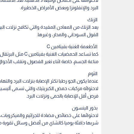
عندما يكون الجو رطبا تكثر الإصابة بنزلات البرد والت
لاحتوائه مركبات حمض الكبريتيك والتي تسمى أليسين
فرص أقل للإصابة بالحمى ونزلات البرد.
بذور الينسون
لاحتوائها على خصائص مضادة للجراثيم والميكروبات، ت
شربها دافئة يوميا كالشاي من أفضل وسائل تقوية م
مشروب الليمون والزنجبيل بالعسل
المواظبة على تناول مشروب الليمون والزنجبيل بالع
في الوقاية من نزلات البرد وتقوية المناعة.
بذور الشمر
تعد بذور الشمر علاجا فعالا للقضاء على السعال واحت
يساعد في تعزيز مناعة الجسم.
الشاي
تحتوي جميع أنواع الشاي سواء الأخضر أو الأسود وغ