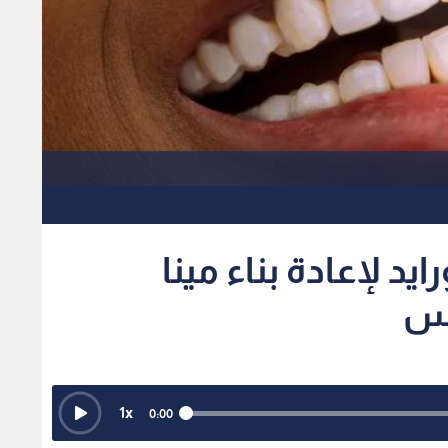
يد لإعادة بناء مينا
وس
1
x
0:00
ة، مما يقلل آلام الحرارة والبرودة ويدعم ثبات الحشوات.
حتكاك الفرشاة وقوة المضغ والأحماض كالمينا الطبيعية.
نوتنغهام جلا طبيا حديثا يساهم في إعادة بناء مينا الأسنان
المتآكلة والوقاية من التسوس، في خطوة قد تشكل حلا فعالا لمشاكل الأسنان التي تصيب نحو 50% من سكان