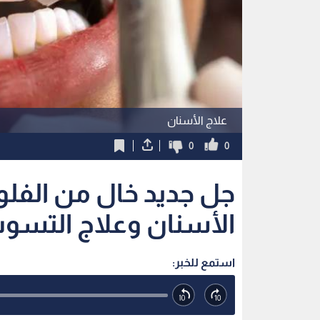
جل جديد خال من الفلورا
الأسنان وعلاج التس
استمع للخبر:
ملاحظة: النص المسموع ناتج عن نظام آلي
نشر :
23:44 2026/7/25
|
صحة
المادة تعالج انكشاف العاج عبر إغلاق القنوات المجهري
الاختبارات أثبتت قدرة المينا المرممة على مقاومة ا
أبتكر باحثون من كلية الصيدلة وهندسة المواد بجامعة 
العالم.