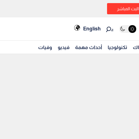
البث المباشر
English
اك
تكنولوجيا
أحداث مهمة
فيديو
وفيات