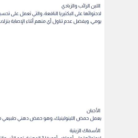
الأجبان
يعمل حمض اللينولينيك، وهو حمض دهني طبيعي موجود
الأسماك الزيتية
لاحتوائها على أحماض أوميغا 3
البرد والإنفلونزا وبعض الأمراض الخطيرة.
الزنك
يعد الزنك من المعادن المفيدة والتي تكافح نزلات البر
الفول السوداني والمحار، وغيرها.
الأطعمة الغنية بفيتامين C
كما تساعد الحمضيات 
مناعة الجسم، خاصة اثناء تغير الفصول وتقلب الأحوال 
الثوم