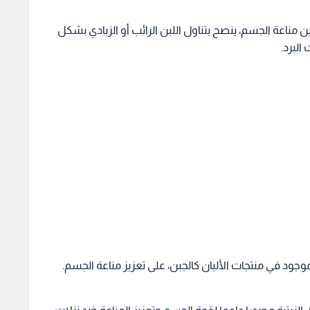
 في منتجات الألبان كالجبن، على تعزيز مناعة الجسم.
 الدهنية، تعد الأسماك الزيتية مصدرا داعما لقوة الجسم وتعزيز المناعة ضد نزلات
د، ويتوافر الزنك في الدجاج، واللحوم، والفول السوداني، وزبدة
الغنية بفيتامين C مثل البرتقال، الليمون، الليمون الحلو، شرائح الجريب فروت وغيرها، في رفع
الجوية.