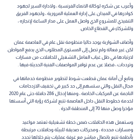
وأعرب عن شكره لوكالة الانماء الفرنسية ، ولادارة السير لجهود
كوادرها في الميدان على إدارة العملية المرورية ، ولجهود الفريق
التنفيذي للمشروع الذي واصل العمل على مدار الساعة لإنجازه ،
وللشركاء في القطاع الخاص.
وأضاف الشواربة يوجد حاليا منظومة نقل عام في العاصمة عمان
لكن غير فعالة ولم تصل إلى المستوى المطلوب الذي يدفع المواطن
لارتيادها في ظل غياب العامل التشغيلي للحافلات من مسارات
وترددات ، فضلا عن عدم توافر المواصفات الفنية الحديثة فيها .
وتابع أن أمانة عمان قطعت شوط لتطوير منظومة خدماتها في
مجال النقل والتي ستسهم إلى حد كبير في تخفيف الازدحامات
الناجمة عن المركبات الخاصة ، ومنها إدخال 286 حافلة حتى عام 2020
لخدمة خطوط النقل داخل العاصمة تتبع لشركة رؤية التي أسستها
مؤخرا وصل منها 70 إلى المنطقة الحرة .
وستعمل هذه الحافلات ضمن خطة تشغيلية تعتمد مواعيد
ومسارات محددة ، ومحركات صديقة للبيئة وحافلات مرتبطة
بأنظمة تتبع باتصال مباشر مع غرفة عمليات يتم خلالها تحدد