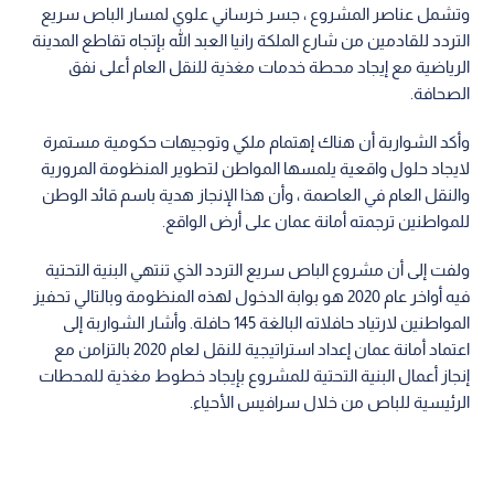
وتشمل عناصر المشروع ، جسر خرساني علوي لمسار الباص سريع
التردد للقادمين من شارع الملكة رانيا العبد الله بإتجاه تقاطع المدينة
الرياضية مع إيجاد محطة خدمات مغذية للنقل العام أعلى نفق
الصحافة.
وأكد الشواربة أن هناك إهتمام ملكي وتوجيهات حكومية مستمرة
لايجاد حلول واقعية يلمسها المواطن لتطوير المنظومة المرورية
والنقل العام في العاصمة ، وأن هذا الإنجاز هدية باسم قائد الوطن
للمواطنين ترجمته أمانة عمان على أرض الواقع.
ولفت إلى أن مشروع الباص سريع التردد الذي تنتهي البنية التحتية
فيه أواخر عام 2020 هو بوابة الدخول لهذه المنظومة وبالتالي تحفيز
المواطنين لارتياد حافلاته البالغة 145 حافلة. وأشار الشواربة إلى
اعتماد أمانة عمان إعداد استراتيجية للنقل لعام 2020 بالتزامن مع
إنجاز أعمال البنية التحتية للمشروع بإيجاد خطوط مغذية للمحطات
الرئيسية للباص من خلال سرافيس الأحياء.