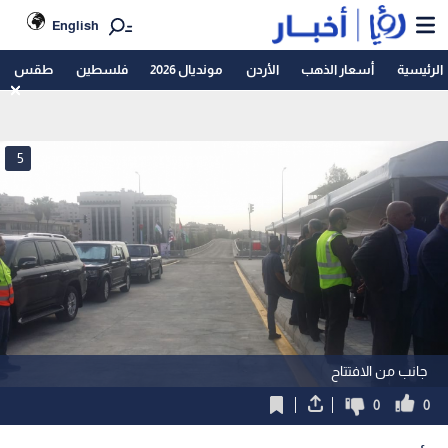
English
الرئيسية
أسعار الذهب
الأردن
مونديال 2026
فلسطين
طقس
5
جانب من الافتتاح
0
0