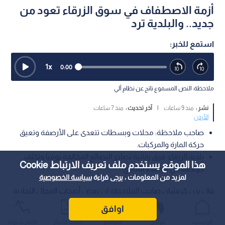
أزمة الاصطفاف في سوق الزرقاء تعود من
جديد.. والبلدية ترد
استمع للخبر:
1
x
0:00
ملاحظة: النص المسموع ناتج عن نظام آلي
نشر :
منذ 9 ساعات
|
آخر تحديث :
منذ 7 ساعات
الأردن
صاحب ملاحظة: محلات وبسطات تتعدى على الأرصفة وتعيق
حركة المارة والمركبات.
بلدية الزرقاء: فرق رقابية تصادر البضائع المخالفة يوميا وتكثف
هذا الموقع يستخدم ملف تعريف الارتباط Cookie
جولاتها في الوسط التجاري.
لمزيد من المعلومات ، يرجى قراءة
سياسة الخصوصية
قال يزن كريشان صاحب الملاحظة إن بعض أصحاب المحال التجارية
يعرضون بضائعهم على الأرصفة وفي الشوارع، ما يؤدي إلى إعاقة
اوافق
حركة المارة والمركبات، مشيرا إلى امتداد هذه الظاهرة من منطقة
الرئيسية
عواجل
المباشر
أحدث الأخبار
الأكثر شيوعًا