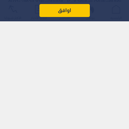
"نويه أوسنابروكر تسايتونج أن على ألمانيا الاستعداد لتحولات جذرية
في سوق العمل جراء التقدم السريع للذكاء الاصطناعي.
اوافق
الرئيسية
عواجل
المباشر
أحدث الأخبار
الأكثر شيوعًا
وشدد الوزير على أن زمن الصناعة كـ "آلة لتوليد الوظائف" قد انتهى،
داعيا جميع الأطراف للتكﺎتف لإعادة تشكيل المستقبل.
الذكاء الاصطناعي: بين نمو الدخل وخلق الفرص
ورأى فيلدبرجر، المنتمي للحزب المسيحي الديمقراطي، أن رفض هذه