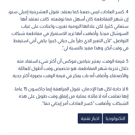
4. كسر العادات ليس صعبا كما يعتقد: تقول العشرينية إميلي سنو،
إن شهر المقاطعة كان أسهل مما توقعته. كانت تعتقد أنها
ستعاني كثيرا، لكن عاداتها اليومية تغيرت واعتادت على غياب
السوشال ميديا. وأضافت أنها تريد الاستمرار في مقاطعة شبكات
التواصل، "لأن التغير الذي طرأ على حياتي كبيرا. يكفي أنني استيقظ
في وقت أبكر، وهذا مفيد بالنسبة لي".
5. قيمة الوقت: يعتبر بنيامين فوكس أن أكثر شيء استفاد منه
خلال تجربة شهر المقاطعة، هو تخصيص وقت أطول للعائلة
والأصدقاء، وأضاف أنه بات يفكر في قيمة الوقت بصورة أكثر جدية.
6.لا حاجة لكل هذا الإدمان: تقول المراهقة إيما جاكسون 15 عاما،
إنها تعلمت أنه لا فائدة عملية من إنفاق وقت طويل على هذه
الشبكات. وأضافت "كسر العادات أمر إيجابي حقا".
التكنولوجيا
اخبار تقنية