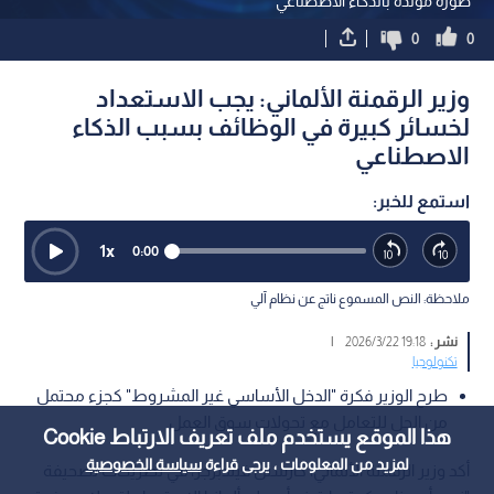
صورة مولدة بالذكاء الاصطناعي
0
0
وزير الرقمنة الألماني: يجب الاستعداد
لخسائر كبيرة في الوظائف بسبب الذكاء
الاصطناعي
استمع للخبر:
1
x
0:00
ملاحظة: النص المسموع ناتج عن نظام آلي
نشر :
19:18 2026/3/22
|
تكنولوجيا
طرح الوزير فكرة "الدخل الأساسي غير المشروط" كجزء محتمل
من الحل للتعامل مع تحولات سوق العمل
هذا الموقع يستخدم ملف تعريف الارتباط Cookie
لمزيد من المعلومات ، يرجى قراءة
سياسة الخصوصية
أكد وزير الرقمنة الألماني، كارستن فيلدبرجر، في تصريحات لصحيفة