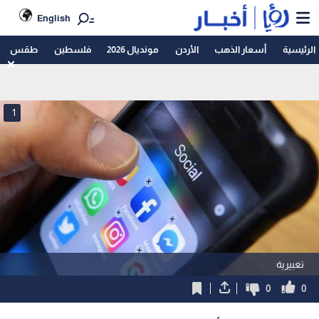
English
الرئيسية
أسعار الذهب
الأردن
مونديال 2026
فلسطين
طقس
1
تعبيرية
0
0