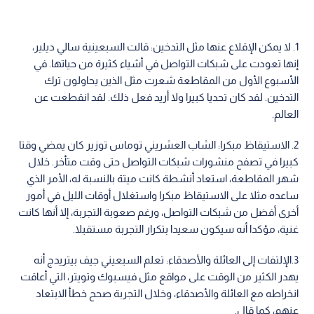
1. لا يمكن الإقلاع عنها مثل التدخين: قالت السبعينية سالي ديلير،
إنها تعودت على شبكات التواصل في أشياء كثيرة من حياتها. في
الأسبوع الأول من المقاطعة شعرت مثل الذين يحاولون ترك
التدخين. لقد كان تحديا كبيرا ولا أريد فعل ذلك. لقد انقطعت عن
العالم.
2. الاستيقاظ مبكرا: الشاب العشريني توماس توزير كان يمضي وقتا
كبيرا في تصفح منشورات شبكات التواصل حتى وقت متأخر. خلال
شهر المقاطعة، استعاد أنشطة كانت ميتة بالنسبة له، الأمر الذي
ساعده مثلا على الاستيقاظ مبكرا واستغلال أوقات الليل في أمور
أخرى أفضل من شبكات التواصل، ورغم صعوبة التجربة، إلا أنها كانت
غنية، مؤكدا أنه سيكون سعيدا بتكرار التجربة مستقبلا.
3.الإلتفات إلى العائلة والأصدقاء: تعلم السبعيني جيف بيتريدج أنه
يهدر الكثير من الوقت على مواقع مثل فيسبوك وتويتر، التي أعاقت
انخراطه مع العائلة والأصدقاء، وخلال التجربة صحح خطأ الابتعاد
عنهم، كما قال.