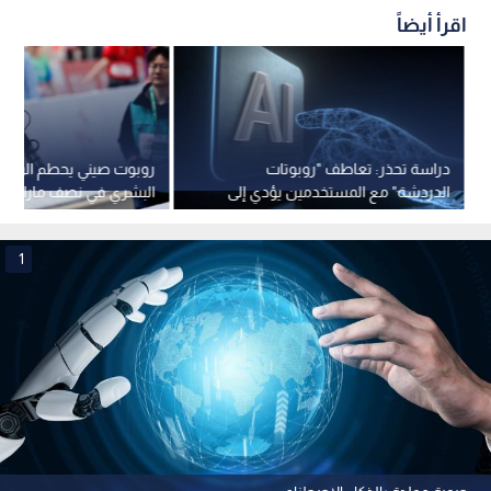
اقرأ أيضاً
دراسة تحذر: تعاطف "روبوتات
روبوت صيني يحطم الرقم 
الدردشة" مع المستخدمين يؤدي إلى
البشري في نصف ماراثون 
نتائج عكسية
1