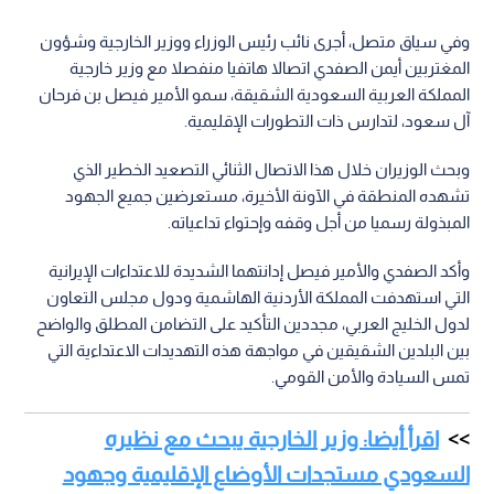
وفي سياق متصل، أجرى نائب رئيس الوزراء ووزير الخارجية وشؤون
المغتربين أيمن الصفدي اتصالا هاتفيا منفصلا مع وزير خارجية
المملكة العربية السعودية الشقيقة، سمو الأمير فيصل بن فرحان
آل سعود، لتدارس ذات التطورات الإقليمية.
وبحث الوزيران خلال هذا الاتصال الثنائي التصعيد الخطير الذي
تشهده المنطقة في الآونة الأخيرة، مستعرضين جميع الجهود
المبذولة رسميا من أجل وقفه وإحتواء تداعياته.
وأكد الصفدي والأمير فيصل إدانتهما الشديدة للاعتداءات الإيرانية
التي استهدفت المملكة الأردنية الهاشمية ودول مجلس التعاون
لدول الخليج العربي، مجددين التأكيد على التضامن المطلق والواضح
بين البلدين الشقيقين في مواجهة هذه التهديدات الاعتداءية التي
تمس السيادة والأمن القومي.
اقرأ أيضا: وزير الخارجية يبحث مع نظيره
السعودي مستجدات الأوضاع الإقليمية وجهود