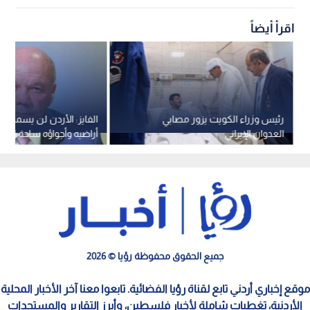
اقرأ أيضاً
رئيس وزراء الكويت يزور مصابي
الفايز: الأردن لن يسمح ب
العدوان الإيراني
أراضيه وأجواؤه ساحة للص
بوقف الاعتداءات الإيرانية
جميع الحقوق محفوظة رؤيا © 2026
موقع إخباري أردني تابع لقناة رؤيا الفضائية. تابعوا معنا آخر الأخبار المحلية
الأردنية، تغطيات شاملة لأخبار فلسطين، وأبرز التقارير والمستجدات