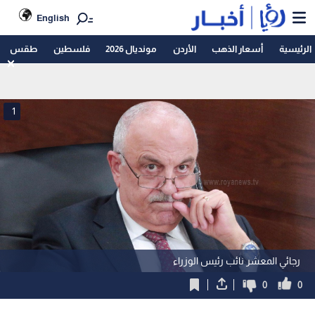
English
الرئيسية
أسعار الذهب
الأردن
مونديال 2026
فلسطين
طقس
1
رجائي المعشر نائب رئيس الوزراء
0
0