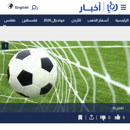
English
الرئيسية
أسعار الذهب
الأردن
مونديال 2026
فلسطين
طقس
1
تعبيرية
0
0