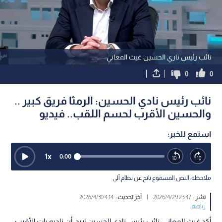
نائب رئيس ناري الحسين غيث المعاني
0
0
نائب رئيس نادي الحسين: الرمثا فريق كبير ..
والحسين الأقرب لحسم اللقب.. فيديو
استمع للخبر:
1
x
0:00
ملاحظة: النص المسموع ناتج عن نظام آلي
نشر :
23:47 2026/4/29
|
آخر تحديث :
4:14 2026/4/30
رياضة
أكد غيث المعاني، نائب رئيس نادي الحسين إربد، أن ناديه بات الأقرب