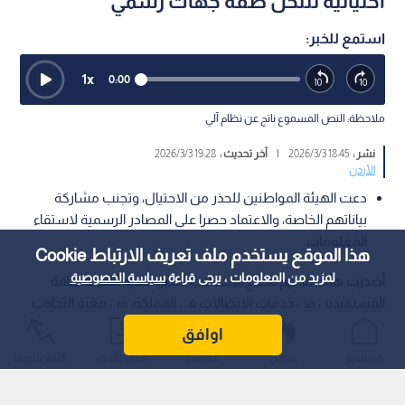
احتيالية تنتحل صفة جهات رسمي
استمع للخبر:
1
x
0:00
ملاحظة: النص المسموع ناتج عن نظام آلي
نشر :
18:45 2026/3/3
|
آخر تحديث :
19:28 2026/3/3
الأردن
دعت الهيئة المواطنين للحذر من الاحتيال، وتجنب مشاركة
بياناتهم الخاصة، والاعتماد حصرا على المصادر الرسمية لاستقاء
المعلومات.
هذا الموقع يستخدم ملف تعريف الارتباط Cookie
لمزيد من المعلومات ، يرجى قراءة
سياسة الخصوصية
أصدرت هيئة تنظيم قطاع الاتصالات تحذيرا شديد اللهجة لكافة
المستفيدين من خدمات الاتصالات في المملكة، من مغبة التجاوب
مع رسائل أو مكالمات مجهولة تنتحل صفة جهات وطنية ورسمية.
اوافق
الرئيسية
عواجل
المباشر
أحدث الأخبار
الأكثر شيوعًا