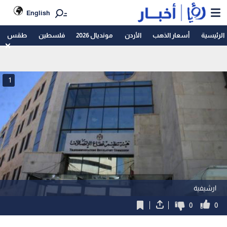
English
الرئيسية
أسعار الذهب
الأردن
مونديال 2026
فلسطين
طقس
1
ارشيفية
0
0