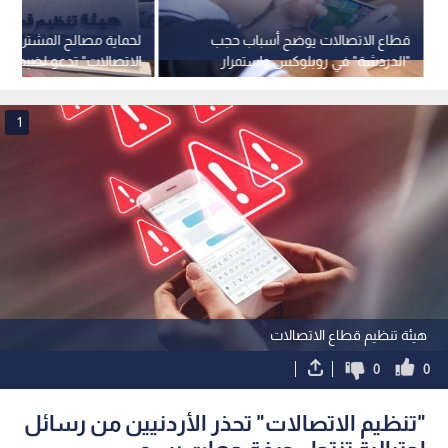
قطاع الاتصالات يوضح أسباب حجب
لحماية مصالح المشتركين..
"الدردشة" في روبلوكس واستمرار
الاتصالات" تدعو لضبط الش
إتاحة اللعبة - فيديو
في المناطق الحدودية
1
هيئة تنظيم قطاع الاتصالات
0
0
"تنظيم الاتصالات" تحذر الأردنيين من رسائل