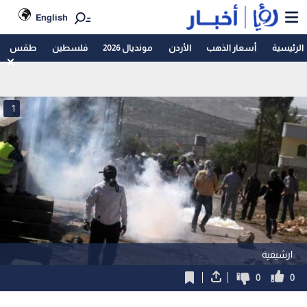
English
الرئيسية
أسعار الذهب
الأردن
مونديال 2026
فلسطين
طقس
1
ارشيفية
0
0