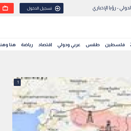
ولي - رؤيا الإخباري
تسجيل الدخول
فلسطين
طقس
عربي ودولي
اقتصاد
رياضة
هنا وهن
1