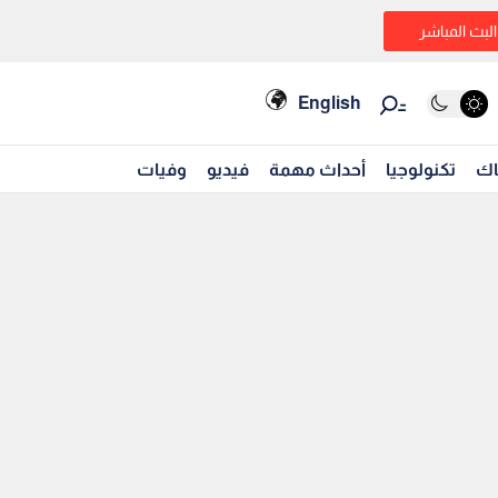
البث المباشر
English
اك
تكنولوجيا
أحداث مهمة
فيديو
وفيات