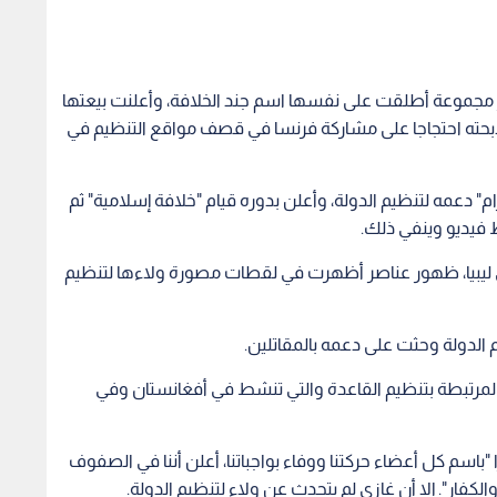
ئر مجموعة أطلقت على نفسها اسم جند الخلافة، وأعلنت بيعتها
ذبحته احتجاجا على مشاركة فرنسا في قصف مواقع التنظيم في
ام" دعمه لتنظيم الدولة، وأعلن بدوره قيام "خلافة إسلامية" ثم
 فيديو وينفي ذلك.
ي ليبيا، ظهور عناصر أظهرت في لقطات مصورة ولاءها لتنظيم
 الدولة وحثت على دعمه بالمقاتلين.
لمرتبطة بتنظيم القاعدة والتي تنشط في أفغانستان وفي
"باسم كل أعضاء حركتنا ووفاء بواجباتنا، أعلن أننا في الصفوف
كفار". إلا أن غازي لم يتحدث عن ولاء لتنظيم الدولة.