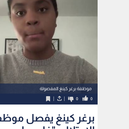
موظفة برغر كينغ المفصولة
0
0
برغر كينغ يفصل موظف