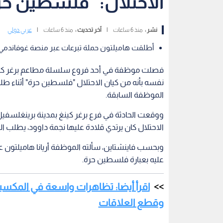
الاحتلال: "فلسطين حر
نشر :
منذ 6 ساعات
|
آخر تحديث :
منذ 6 ساعات
|
عربي دولي
أطلقت هاميلتون حملة تبرعات عبر منصة غوفاندمي بع
فصلت موظفة في أحد فروع سلسلة مطاعم برغر كينغ بو
نفسه بأنه من كيان الاحتلال "فلسطين حرة" أثناء طل
الموظفة السابقة.
ووقعت الحادثة في فرع برغر كينغ بمدينة برينغلسفي
الاحتلال كان يرتدي قلادة عليها نجمة داوود، يطلب ال
وبحسب فاينشتاين، سألته الموظفة أريانا هاميلتون عن 
عليه بعبارة فلسطين حرة.
اقرأ أيضا: تظاهرات واسعة في المكسيك 
وقطع العلاقات