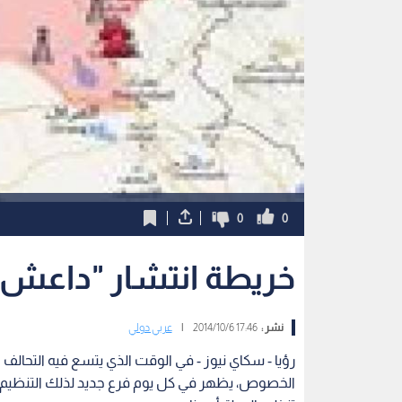
0
0
خريطة انتشار "داعش 
نشر :
17:46 2014/10/6
|
عربي دولي
رؤيا - سكاي نيوز - في الوقت الذي يتسع فيه التحال
الخصوص، يظهر في كل يوم فرع جديد لذلك التنظيم أو ج