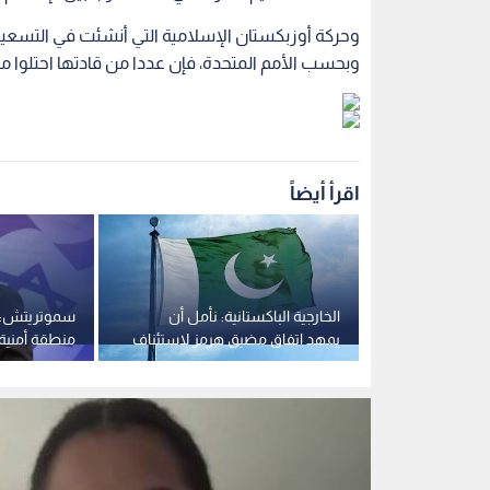
وحركة أوزبكستان الإسلامية التي أنشئت في التسعين
وبحسب الأمم المتحدة، فإن عددا من قادتها احتلوا م
اقرأ أيضاً
لة غارات
الخارجية الباكستانية: نأمل أن
سموتريتش: 
لبناني
يمهد اتفاق مضيق هرمز لاستئناف
منطقة أمنية 
فاوضات روما
المحادثات بين واشنطن وطهران
ضروري لضما