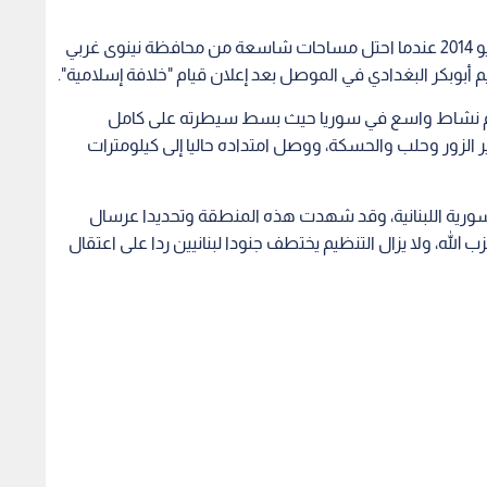
الظهور الأقوى لتنظيم الدولة كان في العراق في يونيو 2014 عندما احتل مساحات شاسعة من محافظة نينوى غربي
 أبوبكر البغدادي في الموصل بعد إعلان قيام "خلافة إسلامية".
يم نشاط واسع في سوريا حيث بسط سيطرته على كامل
 الزور وحلب والحسكة، ووصل امتداده حاليا إلى كيلومترات
سورية اللبنانية، وقد شهدت هذه المنطقة وتحديدا عرسال
 الله، ولا يزال التنظيم يختطف جنودا لبنانيين ردا على اعتقال