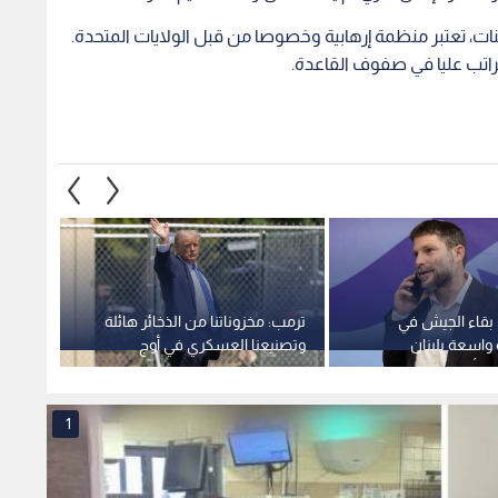
ات، تعتبر منظمة إرهابية وخصوصا من قبل الولايات المتحدة.
راتب عليا في صفوف القاعدة.
بقاء الجيش في
ترمب: مخزوناتنا من الذخائر هائلة
الدفاع
واسعة بلبنان
وتصنيعنا العسكري في أوج
سفينت
ن أمن الشمال
نشاطه
عسكري
1