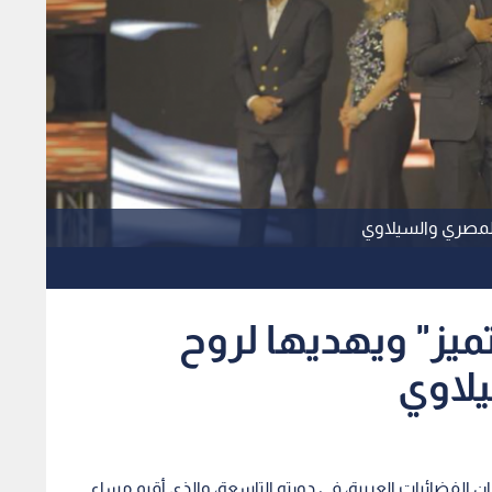
ن المصري والسيلاوي
لتميز" ويهديها لروح
يلاوي
ان الفضائيات العربية، في دورته التاسعة، والذى أقيم مساء