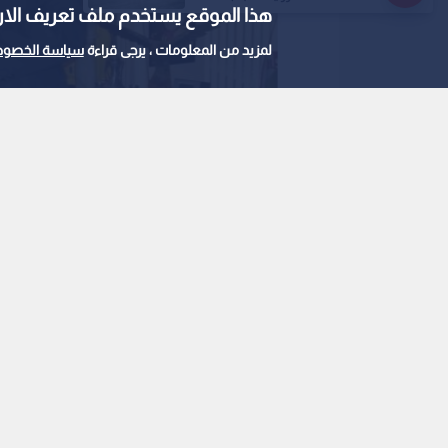
الكرة الأردنية تودع "ص
هذا الموقع يستخدم ملف تعريف الارتباط e
الحكم الدولي عوني حس
لمزيد من المعلومات ، يرجى قراءة
سياسة الخصوص
نشر :
17:56 2025/6/23
|
رياضة
العالمية.