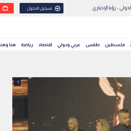
ولي - رؤيا الإخباري
تسجيل الدخول
فلسطين
طقس
عربي ودولي
اقتصاد
رياضة
هنا وهن
1