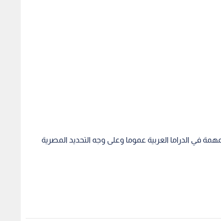
المهمة في الدراما العربية عموما وعلى وجه التحديد المصرية
ئد المنسف الأردني
سعر كيلو لحم بـ99 دينارا يثير جدلا
ما هي 
ساخرا في الأردن
1