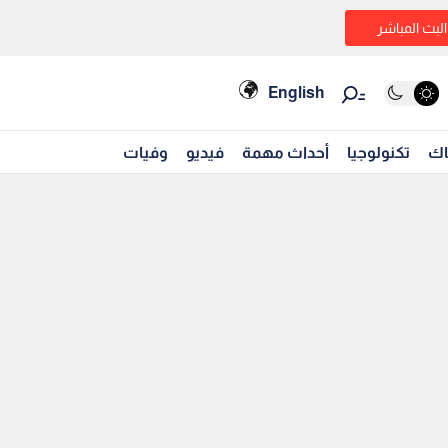
البث المباشر
English
اك
تكنولوجيا
أحداث مهمة
فيديو
وفيات