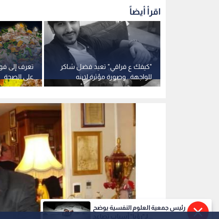
عوني حسونة
0
0
رئيس جمعية العلوم النفسية يوضح
لـ"رؤيا" أسباب تصاعد...