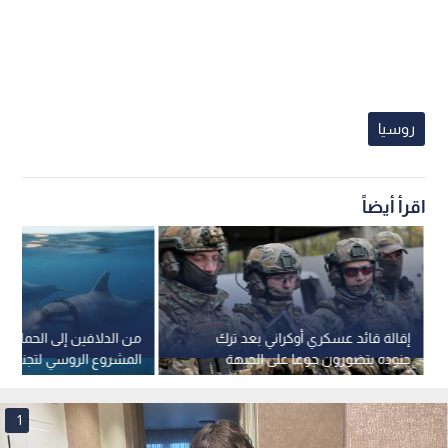
روسيا
اقرأ أيضاً
إقالة قائد عسكري أوكراني بعد ترك
من الدلافين إلى الحمام.. خ
جنوده يتضورون جوعا على الجبهة
المشروع الروسي لتجنيد الك
تقنيا
1