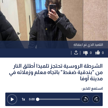
التلميذ الذي تم اعتقالة
0
0
الشرطة الروسية تحتجز تلميذا أطلق النار
من "بندقية ضغط" باتجاه معلم وزملائه في
مدينة أوفا
استمع للخبر:
1
x
0:00