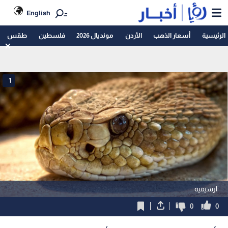
English
الرئيسية
أسعار الذهب
الأردن
مونديال 2026
فلسطين
طقس
1
ارشيفية
0
0