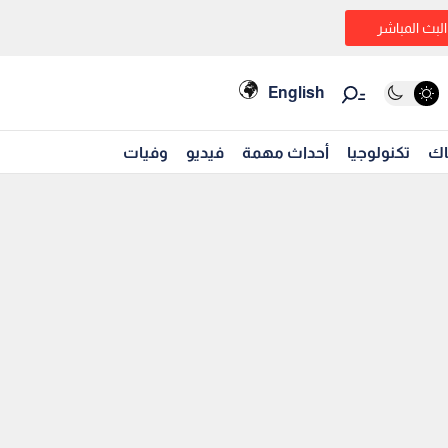
البث المباشر
English
اك
تكنولوجيا
أحداث مهمة
فيديو
وفيات