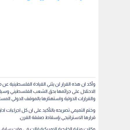
وأكد ان هذه القرار لن يثني القيادة الفلسطينية عن م
الاحتلال على جرائمها بحق الشعب الفلسطيني وسياسات
والقرارات الدولية واستهتارها بالموقف الدولي المسا
وختم التميمي تصريحه بالتأكيد على ان كل اجراءات ادا
قرارها الاستراتيجي بإسقاط صفقة القرن.
وكانت وزارة الخارجية الامريكية قالت في وقت سابق
واشنطن في خطاب سيلقيه مستشار الرئيس الامريكي 
الفلسطينية الرامية إلى دفع المحكمة الجنائية الدولية
منظمة التحرير الفلسطينية
اقرأ أيضاً