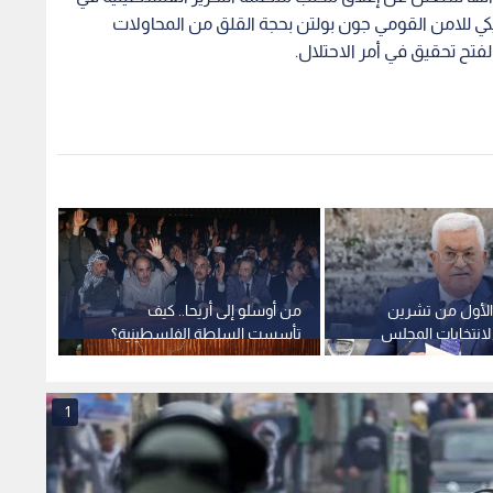
الأول من تشرين
من أوسلو إلى أريحا.. كيف
 لانتخابات المجلس
تأسست السلطة الفلسطينية؟
سطيني
1