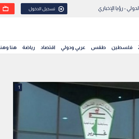
ولي - رؤيا الإخباري
تسجيل الدخول
فلسطين
طقس
عربي ودولي
اقتصاد
رياضة
هنا وهن
1