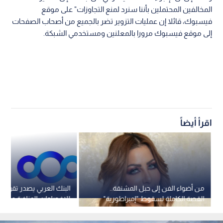
المخالفين المحتملين بأننا سنرد لمنع التجاوزات" على موقع
فيسبوك، قائلا إن عمليات التزوير تضر بالجميع من أصحاب الصفحات
إلى موقع فيسبوك مرورا بالمعلنين ومستخدمي الشبكة.
اقرأ أيضاً
من أضواء الفن إلى حبل المشنقة..
البنك العربي يصدر تقريره 
القصة الكاملة لسقوط "إمبراطورية"
سارة خليفة
S2