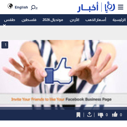
English
الرئيسية
أسعار الذهب
الأردن
مونديال 2026
فلسطين
طقس
1
0
0