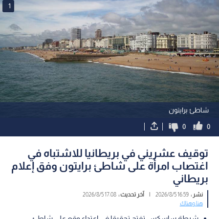
1
شاطئ برايتون
0
0
توقيف عشريني في بريطانيا للاشتباه في
اغتصاب امرأة على شاطئ برايتون وفق إعلام
بريطاني
نشر :
16:59 2026/8/5
|
آخر تحديث :
17:08 2026/8/5
هنا وهناك
شرطة ساسكس تفتح تحقيقا في اعتداء وقع على شاطئ