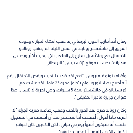
وقال أحد أقارب الدون البرتغالي إنه عقب انتهاء المباراة وعودة
الفريق إلى مانشستر يونايتد في نفس الليلة، لم يذهب رونالدو
للاحتفال مع زملائه، بل سارع إلى الملعب لكي يتدرب أكثر ويحسن
مهاراته"، بحسب موقع "إكسبريس" البريطاني.
وأضاف نونو فيفيروس: "نعم لقد ذهب ليتدرب ورفض الاحتفال رغم
أنه أصبح بطلا لأوروبا ولم يتجاوز عمره 23 عاما.. لقد عشت مع
كريستيانو في مانشستر لمدة 5 سنوات، وهي تجربة لا تنسى.. هذا
هو ابن جزيرة ماديرا الحقيقي".
وكان رونالد صرح بعد الفوز باللقب وعقب إضاعته ضربة الجزاء: "لا
أعرف ماذا أقول ، أعتقدت أننا سنخسر بعد أن أخفقت في التسجيل.
ظننت أنه سيكون أسوأ يوم في حياتي ، لكن اللاعبين كان لديهم
الإيمان الكافي للفوز.. أنا فخور جدا بهم".