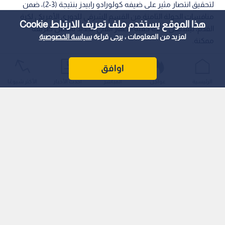
لتحقيق انتصار مثير على ضيفه كولورادو رابيدز بنتيجة (3-2)، ضمن
منافسات الجولة الثامنة من القسم الشرقي للدوري الأمريكي لكرة
هذا الموقع يستخدم ملف تعريف الارتباط Cookie
القدم، ليستهل بذلك حقبة الجهاز الفني الجديد بأفضل طريقة
لمزيد من المعلومات ، يرجى قراءة
سياسة الخصوصية
ممكنة.
اوافق
الرئيسية
عواجل
المباشر
أحدث الأخبار
الأكثر شيوعًا
شوط أول مثالي وعودة قوية للضيوف
وشهد الشوط الأول سيطرة مطلقة لأصحاب الأرض، حيث افتتح
ميسي التسجيل مبكرا بمنح فريقه هدف التقدم من ركلة جزاء نفذها