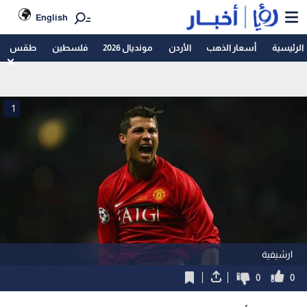
English
الرئيسية
أسعار الذهب
الأردن
مونديال 2026
فلسطين
طقس
1
ارشيفية
0
0