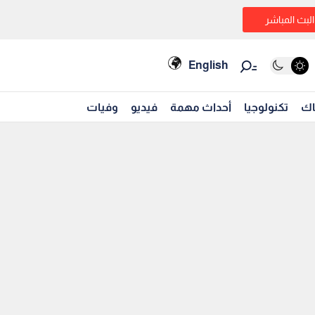
البث المباشر
English
اك
تكنولوجيا
أحداث مهمة
فيديو
وفيات