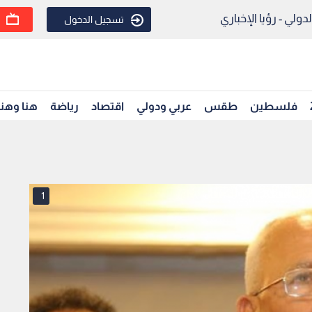
ولي - رؤيا الإخباري
تسجيل الدخول
فلسطين
طقس
عربي ودولي
اقتصاد
رياضة
هنا وهن
1