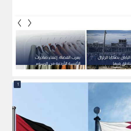
ليابان بضحايا الزلزال
يعرب القضاة: إعفاء صادرات
تأخر 
ناطق فيها
الألبسة الأردنية من الرسوم
المتقا
الأمريكية يمنحها ميزة تنافسية غير
خطة ل
مسبوقة
1