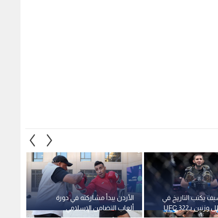
يف يكتب التاريخ في
الأردن يبدأ مشاركته في دورة
رحيل أ
نين بـUFC 322
ألعاب التضامن الإسلامي
البريط
بالملاكمة السبت
عمر يناهز 