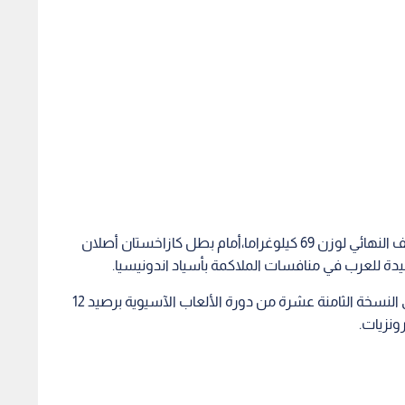
وخسر عشيش البالغ من العمر 19 عاما نزال الدور نصف النهائي لوزن 69 كيلوغراما،أمام بطل كازاخستان أصلان
لوحيدة للعرب في منافسات الملاكمة بأسياد اندونيسيا.
ومع برونزية عشيش، يكون الأردن أنهى مشاركته في النسخة الثامنة عشرة من دورة الألعاب الآسيوية برصيد 12
ونزيات.