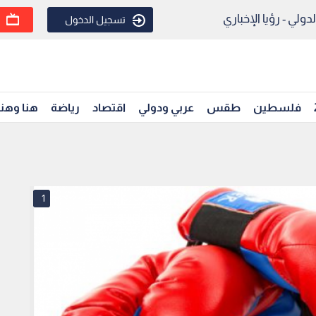
ولي - رؤيا الإخباري
تسجيل الدخول
فلسطين
طقس
عربي ودولي
اقتصاد
رياضة
هنا وهن
1