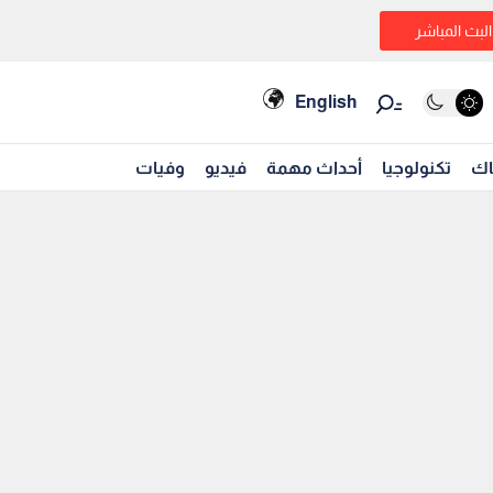
البث المباشر
English
اك
تكنولوجيا
أحداث مهمة
فيديو
وفيات