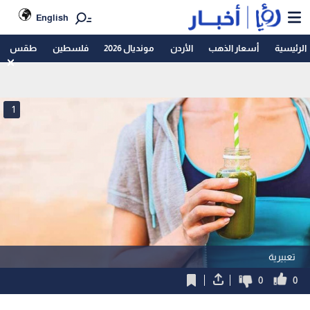
English
الرئيسية
أسعار الذهب
الأردن
مونديال 2026
فلسطين
طقس
1
تعبيرية
0
0