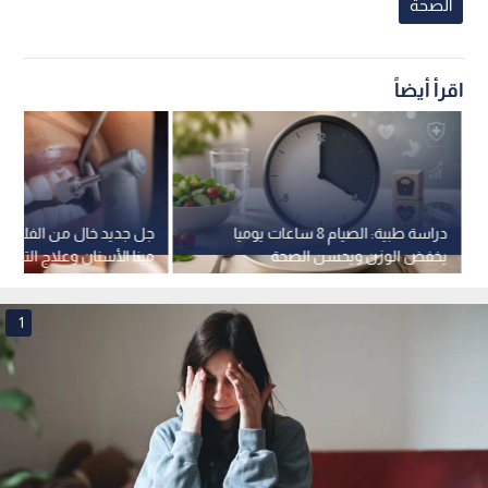
الصحة
اقرأ أيضاً
دراسة طبية: الصيام 8 ساعات يوميا
جل جديد خال من الفلورايد 
يخفض الوزن ويحسن الصحة
مينا الأسنان وعلاج التس
1