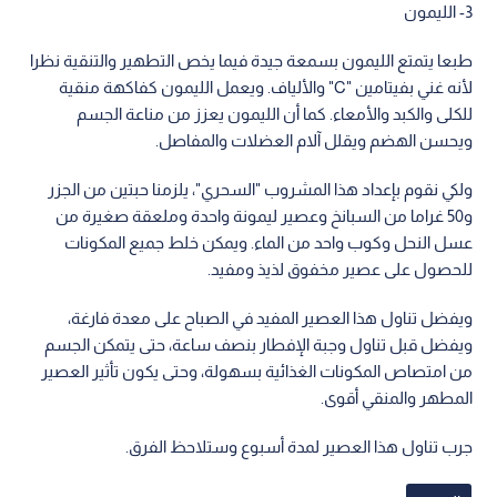
3- الليمون
طبعا يتمتع الليمون بسمعة جيدة فيما يخص التطهير والتنقية نظرا
لأنه غني بفيتامين "C" والألياف. ويعمل الليمون كفاكهة منقية
للكلى والكبد والأمعاء. كما أن الليمون يعزز من مناعة الجسم
ويحسن الهضم ويقلل آلام العضلات والمفاصل.
ولكي نقوم بإعداد هذا المشروب "السحري"، يلزمنا حبتين من الجزر
و50 غراما من السبانخ وعصير ليمونة واحدة وملعقة صغيرة من
عسل النحل وكوب واحد من الماء. ويمكن خلط جميع المكونات
للحصول على عصير مخفوق لذيذ ومفيد.
ويفضل تناول هذا العصير المفيد في الصباح على معدة فارغة،
ويفضل قبل تناول وجبة الإفطار بنصف ساعة، حتى يتمكن الجسم
من امتصاص المكونات الغذائية بسهولة، وحتى يكون تأثير العصير
المطهر والمنقي أقوى.
جرب تناول هذا العصير لمدة أسبوع وستلاحظ الفرق.