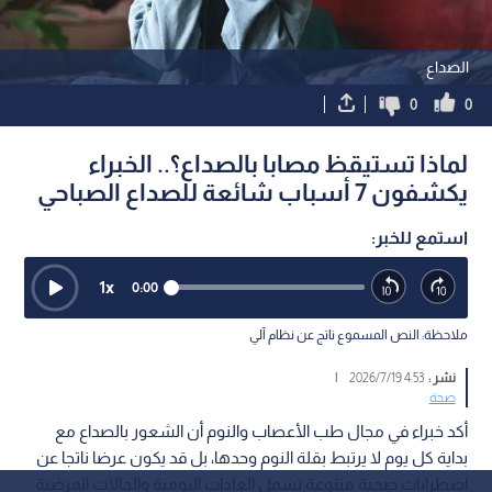
الصداع
0
0
لماذا تستيقظ مصابا بالصداع؟.. الخبراء
يكشفون 7 أسباب شائعة للصداع الصباحي
استمع للخبر:
1
x
0:00
ملاحظة: النص المسموع ناتج عن نظام آلي
نشر :
4:53 2026/7/19
|
صحة
أكد خبراء في مجال طب الأعصاب والنوم أن الشعور بالصداع مع
بداية كل يوم لا يرتبط بقلة النوم وحدها، بل قد يكون عرضا ناتجا عن
اضطرابات صحية متنوعة تشمل العادات اليومية والحالات المرضية