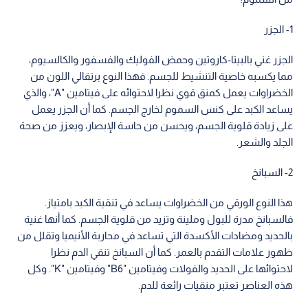
1- الجزر
الجزر غني بالبيتا-كاروتين وحمض الفوليك والفسفور والكالسيوم،
مما يكسبه خاصية التنشيط للجسم. فهذا النوع برتقالي اللون من
الخضراوات يعمل كمنق قوي نظرا لاحتوائه على فيتامين "A"، والذي
يساعد الكبد على كنس السموم لخارج الجسم. كما أن الجزر يعمل
على زيادة قلوية الجسم، ويحسن من حاسة الإبصار، ويعزز من صحة
الجلد والشعر.
2- السبانخ
هذا النوع الورقي من الخضراوات يساعد في تنقية الكبد بامتياز.
فالسبانخ مدرة للبول وملينة وتزيد من قلوية الجسم. كما أنها غنية
بالحديد ومضادات الأكسدة التي تساعد في محاربة الأنيميا وتقلل من
ظهور علامات التقدم بالعمر. كما أن السبانخ تنقي الدم نظرا
لاحتوائها على الحديد والفولات وفيتامين "B6" وفيتامين "K". وكل
هذه العناصر تعتبر منقيات رائعة للدم.